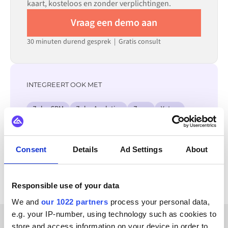
kaart, kosteloos en zonder verplichtingen.
Vraag een demo aan
30 minuten durend gesprek | Gratis consult
INTEGREERT OOK MET
Zoho CRM
Zoho Analytics
Zoey
Yotpo
XL-ENZ
X12
WordPress
Zendesk
Bekijk alle monday.com integraties
Consent
Details
Ad Settings
About
Responsible use of your data
We and
our 1022 partners
process your personal data,
e.g. your IP-number, using technology such as cookies to
store and access information on your device in order to