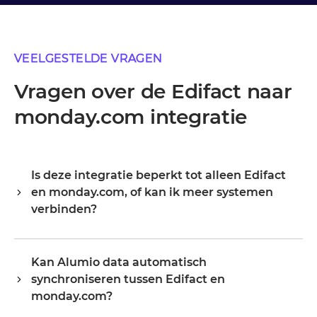
VEELGESTELDE VRAGEN
Vragen over de Edifact naar
monday.com integratie
Is deze integratie beperkt tot alleen Edifact
en monday.com, of kan ik meer systemen
verbinden?
Alumio is een centrale integratiehub, dus Edifact en
monday.com zijn je startpunt, niet je grens. Zodra ze
Kan Alumio data automatisch
verbonden zijn, breid je hetzelfde platform uit naar je
synchroniseren tussen Edifact en
ERP, PIM, WMS, CRM of een ander systeem in je
landschap, waarbij je bestaande configuratie
monday.com?
hergebruikt in plaats van opnieuw te beginnen.