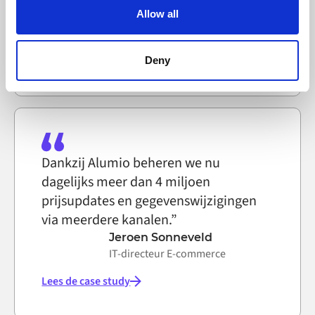
text file that a web browser saves to your computer. You
IT-systeemtechnicus, Selfmade
Allow all
can block the use of cookies generally by changing your
browser settings accordingly. This could affect the
Lees de case study
functioning of the website, however. We also use third-
Deny
party ad networks for advertising certain Alumio services
on the internet
Dankzij Alumio beheren we nu
dagelijks meer dan 4 miljoen
prijsupdates en gegevenswijzigingen
via meerdere kanalen.”
Jeroen Sonneveld
IT-directeur E-commerce
Lees de case study