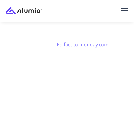
Marketplace
Edifact
Edifact to monday.com
Edifact
naar
monday.com
integratie
Edifact en monday.com verbinden via één beheerd
integratieplatform zorgt ervoor dat je systemen op
elkaar afgestemd blijven, je data consistent is en je
workflows automatisch doordraaien, zonder
handmatige overdrachten, ook wanneer systemen