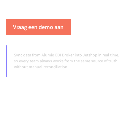
doordraaien, zonder handmatige overdrachten, ook
wanneer systemen veranderen en volumes groeien.
Vraag een demo aan
Zie Alumio in actie
Sync data from Alumio EDI Broker into Jetshop in real time,
so every team always works from the same source of truth
without manual reconciliation.