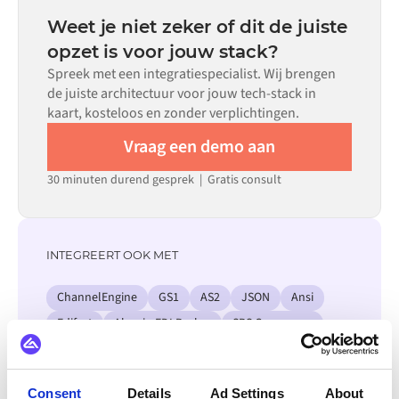
configuratie alleen niet aan de vereisten voldoet.
datamapping, het aantal vereiste flows en je interne
Weet je niet zeker of dit de juiste
beoordelingsproces. Voor veel systemen zijn er kant-en-
opzet is voor jouw stack?
klare connectoren beschikbaar in de Alumio
Spreek met een integratiespecialist. Wij brengen
marketplace, wat de insteltijd aanzienlijk verkort.
de juiste architectuur voor jouw tech-stack in
kaart, kosteloos en zonder verplichtingen.
Vraag een demo aan
30 minuten durend gesprek | Gratis consult
INTEGREERT OOK MET
ChannelEngine
GS1
AS2
JSON
Ansi
Edifact
Alumio EDI Broker
SPS Commerce
Bekijk alle Jetshop integraties
Consent
Details
Ad Settings
About