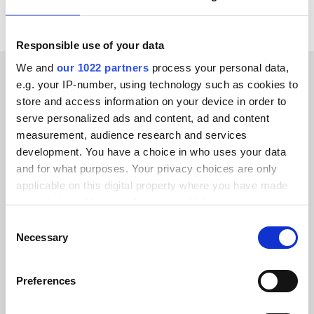
Responsible use of your data
We and
our 1022 partners
process your personal data,
e.g. your IP-number, using technology such as cookies to
KLANTVERHALEN
store and access information on your device in order to
serve personalized ads and content, ad and content
Ontdek wat ons
measurement, audience research and services
onderscheidt in de ogen van
development. You have a choice in who uses your data
and for what purposes. Your privacy choices are only
onze klanten
applicable on this digital property where you have made
your choices. You can change or withdraw your consent
any time from the Cookie Declaration or by clicking on
Consent
the Privacy trigger icon.
Necessary
Selection
Alumio gaf ons voor het eerst controle
If you allow, we would also like to:
Preferences
over onze gegevens. We weten
Collect information about your geographical location
eindelijk waar alles naartoe gaat en
which can be accurate to within several meters