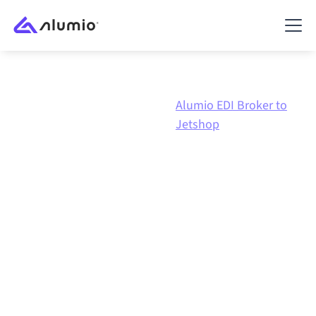
Alumio EDI
Alumio EDI Broker to
Marketplace
Broker
Jetshop
Alumio EDI Broker
naar
Jetshop
integratie
Alumio EDI Broker en Jetshop verbinden via één
beheerd integratieplatform zorgt ervoor dat je
systemen op elkaar afgestemd blijven, je data
consistent is en je workflows automatisch