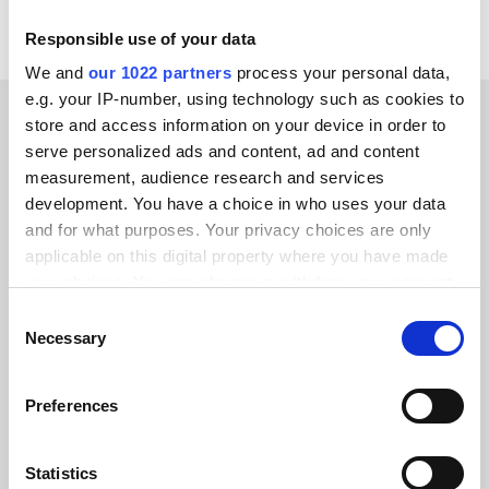
Responsible use of your data
We and
our 1022 partners
process your personal data,
e.g. your IP-number, using technology such as cookies to
store and access information on your device in order to
KLANTVERHALEN
serve personalized ads and content, ad and content
measurement, audience research and services
Lees de getuigenissen van
development. You have a choice in who uses your data
onze tevreden klanten
and for what purposes. Your privacy choices are only
applicable on this digital property where you have made
your choices. You can change or withdraw your consent
any time from the Cookie Declaration or by clicking on
Consent
the Privacy trigger icon.
Necessary
Selection
Alumio gaf ons voor het eerst controle
If you allow, we would also like to:
over onze gegevens. We weten
Preferences
Collect information about your geographical location
eindelijk waar alles naartoe gaat en
which can be accurate to within several meters
kunnen het op verschillende systemen
Identify your device by actively scanning it for
Statistics