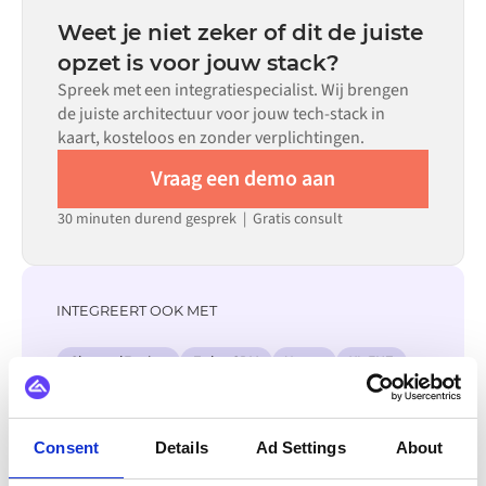
configuratie alleen niet aan de vereisten voldoet.
datamapping, het aantal vereiste flows en je interne
Weet je niet zeker of dit de juiste
beoordelingsproces. Voor veel systemen zijn er kant-en-
opzet is voor jouw stack?
klare connectoren beschikbaar in de Alumio
Spreek met een integratiespecialist. Wij brengen
marketplace, wat de insteltijd aanzienlijk verkort.
de juiste architectuur voor jouw tech-stack in
kaart, kosteloos en zonder verplichtingen.
Vraag een demo aan
30 minuten durend gesprek | Gratis consult
INTEGREERT OOK MET
ChannelEngine
Zoho CRM
Yotpo
XL-ENZ
Zoey
Webflow
Visma
Virto Commerce
Bekijk alle Amazon integraties
Consent
Details
Ad Settings
About