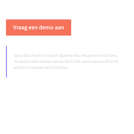
doordraaien, zonder handmatige overdrachten, ook
wanneer systemen veranderen en volumes groeien.
Vraag een demo aan
Zie Alumio in actie
Sync data from Comarch Optima into Amazon in real time,
so every team always works from the same source of truth
without manual reconciliation.