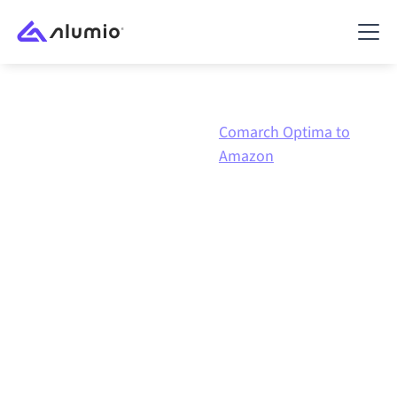
Comarch
Comarch Optima to
Marketplace
Optima
Amazon
Comarch Optima
naar
Amazon
integratie
Comarch Optima en Amazon verbinden via één
beheerd integratieplatform zorgt ervoor dat je
systemen op elkaar afgestemd blijven, je data
consistent is en je workflows automatisch