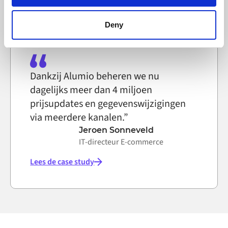
Lees de case study
browser settings accordingly. This could affect the
functioning of the website, however. We also use third-
Deny
party ad networks for advertising certain Alumio services
on the internet
Dankzij Alumio beheren we nu
dagelijks meer dan 4 miljoen
prijsupdates en gegevenswijzigingen
via meerdere kanalen.”
Jeroen Sonneveld
IT-directeur E-commerce
Lees de case study