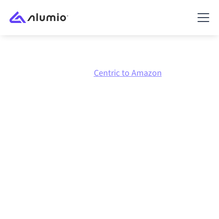
Marketplace
Centric
Centric to Amazon
Centric
naar
Amazon
integratie
Centric en Amazon verbinden via één beheerd
integratieplatform zorgt ervoor dat je systemen op
elkaar afgestemd blijven, je data consistent is en je
workflows automatisch doordraaien, zonder
handmatige overdrachten, ook wanneer systemen