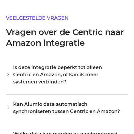
VEELGESTELDE VRAGEN
Vragen over de Centric naar
Amazon integratie
Is deze integratie beperkt tot alleen
Centric en Amazon, of kan ik meer
systemen verbinden?
Alumio is een centrale integratiehub, dus Centric en
Amazon zijn je startpunt, niet je grens. Zodra ze
Kan Alumio data automatisch
verbonden zijn, breid je hetzelfde platform uit naar je
synchroniseren tussen Centric en Amazon?
ERP, PIM, WMS, CRM of een ander systeem in je
landschap, waarbij je bestaande configuratie
a. Alumio luistert naar events of wijzigingen in Centric en
hergebruikt in plaats van opnieuw te beginnen.
werkt Amazon bij in real time, of op een schema,
Organisaties starten doorgaans met één of twee
Welke data kan worden gesynchroniseerd