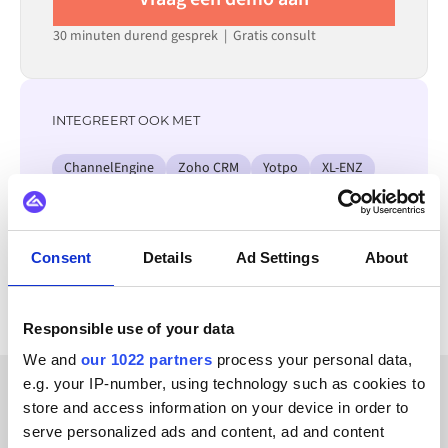
30 minuten durend gesprek | Gratis consult
INTEGREERT OOK MET
ChannelEngine
Zoho CRM
Yotpo
XL-ENZ
Zoey
Webflow
Visma
Virto Commerce
Bekijk alle Amazon integraties
Consent
Details
Ad Settings
About
Responsible use of your data
We and
our 1022 partners
process your personal data,
e.g. your IP-number, using technology such as cookies to
store and access information on your device in order to
KLANTVERHALEN
serve personalized ads and content, ad and content