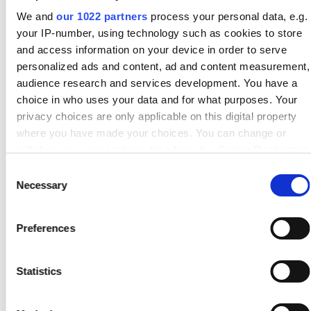
Verkliga resultat, verkliga
We and
our 1022 partners
process your personal data, e.g.
implementeringar
your IP-number, using technology such as cookies to store
and access information on your device in order to serve
Ett urval av kunder inom tillverkning, elektronik,
personalized ads and content, ad and content measurement,
detaljhandel och grossistverksamhet – som använder
audience research and services development. You have a
Alumio idag.
choice in who uses your data and for what purposes. Your
privacy choices are only applicable on this digital property
where you have made your choices. You can change or
withdraw your consent any time from the Cookie Declaration
or by clicking on the Privacy trigger icon.
Consent
Necessary
Selection
If you allow, we would also like to:
Collect information about your geographical location
Varför 250+
Preferences
which can be accurate to within several meters
organisationer väljer
Identify your device by actively scanning it for specific
characteristics (fingerprinting)
Statistics
Alumio
Find out more about how your personal data is processed
and set your preferences in the
details section
.
Organisationer världen över litar på Alumio för att