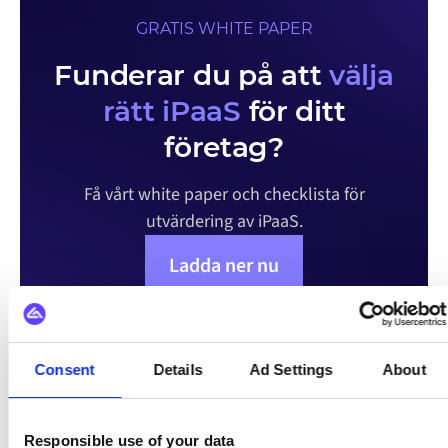
GRATIS WHITE PAPER
Funderar du på att
välja
rätt iPaaS
för ditt
företag?
Få vårt white paper och checklista för
utvärdering av iPaaS.
Ladda ner nu
Consent
Details
Ad Settings
About
KUNDBERÄTTELSER
Responsible use of your data