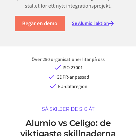
stället för ett nytt integrationsprojekt.
Begär en demo
Se Alumio i aktion
Över 250 organisationer litar på oss
ISO 27001
GDPR-anpassad
EU-dataregion
SÅ SKILJER DE SIG ÅT
Alumio vs Celigo: de
viktigaste skillnaderna