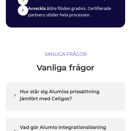
Avveckla
äldre flöden gradvis. Certifierade
partners stöder hela processen.
VANLIGA FRÅGOR
Vanliga frågor
Hur står sig Alumios prissättning
jämfört med Celigos?
Alumio prissätts per integrationskapacitet, utan
transaktionsavgifter och utan volymstraff. Celigo
använder prissättning baserad på endpoints och
Vad gör Alumio integrationslösning
flows över tre nivåer (Standard, Professional,