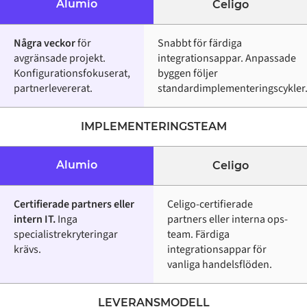
Alumio
Celigo
Några veckor
för
Snabbt för färdiga
avgränsade projekt.
integrationsappar. Anpassade
Konfigurationsfokuserat,
byggen följer
partnerlevererat.
standardimplementeringscykler
IMPLEMENTERINGSTEAM
Alumio
Celigo
Certifierade partners eller
Celigo-certifierade
intern IT.
Inga
partners eller interna ops-
specialistrekryteringar
team. Färdiga
krävs.
integrationsappar för
vanliga handelsflöden.
LEVERANSMODELL