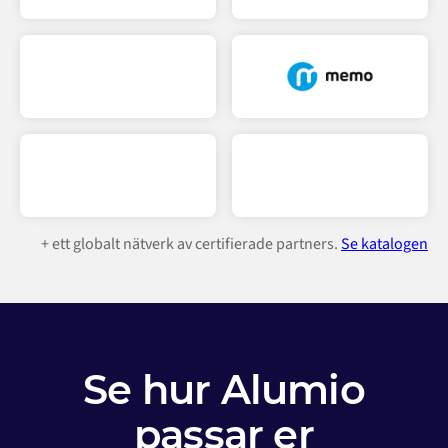
moderna digitala företag att förbereda sig för
oförutsägbara framtida integrationsbehov.
För mer information om hur Alumio iPaaS kan gynna
ditt specifika användningsfall, vänligen
kontakta oss
eller
Begär en demo
.
+ ett globalt nätverk av certifierade partners.
Se katalogen
Se hur Alumio
passar er