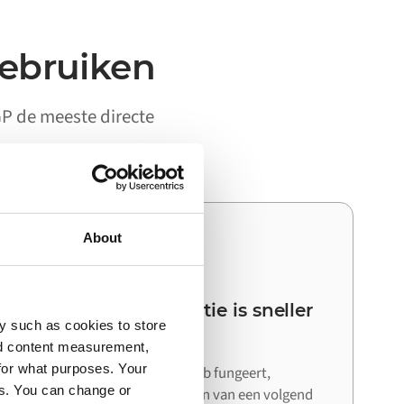
gebruiken
AGP de meeste directe
About
03
Je volgende integratie is sneller
y such as cookies to store
dan de eerste
nd content measurement,
for what purposes. Your
Omdat Alumio als centrale hub fungeert,
es. You can change or
hergebruik je bij het aansluiten van een volgend