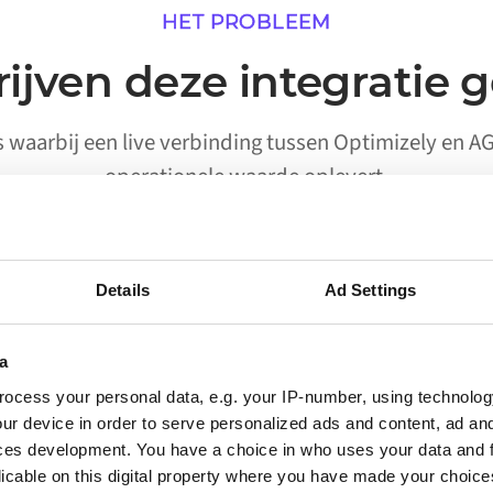
HET PROBLEEM
ijven deze integratie 
's waarbij een live verbinding tussen Optimizely en 
operationele waarde oplevert.
Details
Ad Settings
02
a
Processen die worden
ocess your personal data, e.g. your IP-number, using technolog
uitgevoerd zonder handmatige
ur device in order to serve personalized ads and content, ad a
activering
ces development. You have a choice in who uses your data and 
licable on this digital property where you have made your choic
Workflows waarvoor eerder een persoon nodig