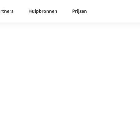
rtners
Hulpbronnen
Prijzen
r
AGP
integratieplatform zorgt