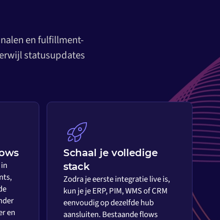
alen en fulfillment-
erwijl statusupdates
lows
Schaal je volledige
 in
stack
nts,
Zodra je eerste integratie live is,
de
kun je je ERP, PIM, WMS of CRM
nder
eenvoudig op dezelfde hub
er en
aansluiten. Bestaande flows