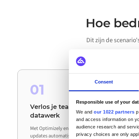
Hoe bedr
Dit zijn de scenario
Consent
01
Responsible use of your dat
Verlos je teams van handmatig
We and
our 1022 partners
pr
datawerk
and access information on yo
audience research and servi
Met Optimizely en AGP verbonden worden
privacy choices are only app
updates automatisch uitgewisseld tussen