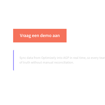
ervoor dat je systemen op elkaar afgestemd bli
je workflows automatisch doordraaien, zonde
ook wanneer systemen veranderen en volumes
Vraag een demo aan
Zie Alumio in ac
Sync data from Optimizely into AGP in real time, so every t
of truth without manual reconciliation.