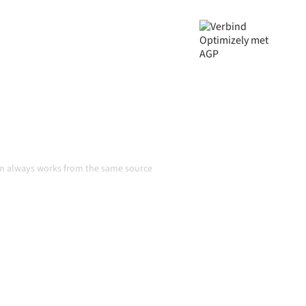
jven, je data consistent is en
r handmatige overdrachten,
 groeien.
tie
eam always works from the same source