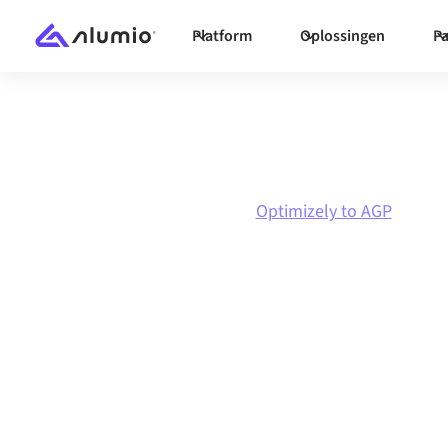
Platform
Oplossingen
Pa
Marketplace
Optimizely
Optimizely to AGP
Optimizely
naa
integratie
Optimizely en AGP verbinden via één beheerd 