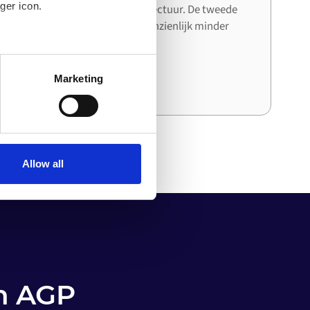
ger icon.
systeem de bestaande architectuur. De tweede
en derde integratie kosten aanzienlijk minder
tijd en moeite dan de eerste.
several meters
Marketing
ails section
.
o your computer. You can block
the functioning of the
 on the internet
Allow all
en AGP