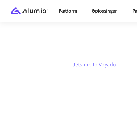
Platform
Oplossingen
Pa
Marketplace
Jetshop
Jetshop to Voyado
Jetshop
naar
Vo
integratie
Jetshop en Voyado verbinden via één beheerd 