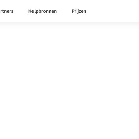
rtners
Hulpbronnen
Prijzen
yado
integratieplatform zorgt