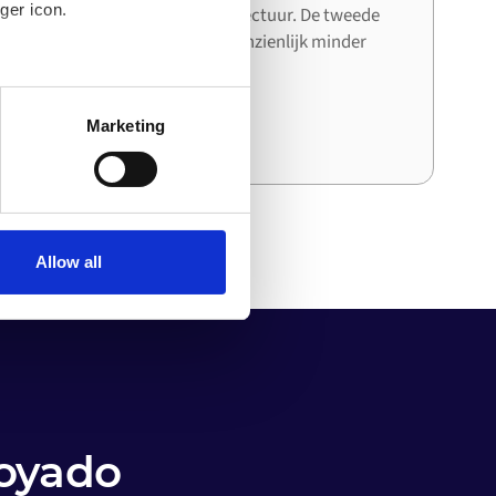
ger icon.
systeem de bestaande architectuur. De tweede
en derde integratie kosten aanzienlijk minder
tijd en moeite dan de eerste.
several meters
Marketing
ails section
.
o your computer. You can block
the functioning of the
 on the internet
Allow all
Voyado