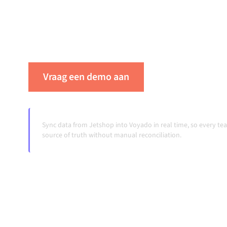
ervoor dat je systemen op elkaar afgestemd bli
je workflows automatisch doordraaien, zonde
ook wanneer systemen veranderen en volumes
Vraag een demo aan
Zie Alumio in ac
Sync data from Jetshop into Voyado in real time, so every t
source of truth without manual reconciliation.