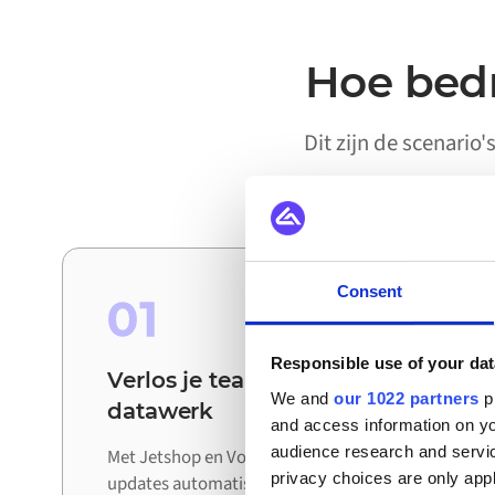
Hoe bedr
Dit zijn de scenario
Consent
01
Responsible use of your dat
Verlos je teams van handmatig
We and
our 1022 partners
pr
datawerk
and access information on yo
audience research and servi
Met Jetshop en Voyado verbonden worden
privacy choices are only app
updates automatisch uitgewisseld tussen