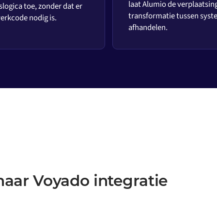
laat Alumio de verplaatsin
slogica toe, zonder dat er
transformatie tussen sys
rkcode nodig is.
afhandelen.
naar Voyado integratie