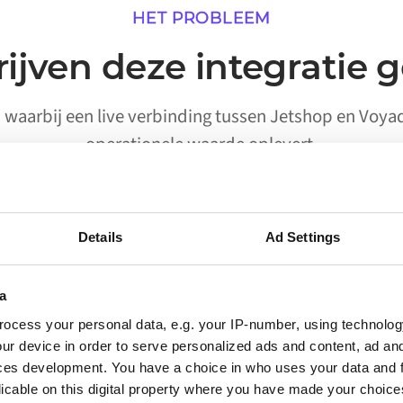
HET PROBLEEM
ijven deze integratie 
's waarbij een live verbinding tussen Jetshop en Voy
operationele waarde oplevert.
Details
Ad Settings
02
a
Processen die worden
ocess your personal data, e.g. your IP-number, using technolog
uitgevoerd zonder handmatige
ur device in order to serve personalized ads and content, ad a
activering
ces development. You have a choice in who uses your data and 
licable on this digital property where you have made your choic
Workflows waarvoor eerder een persoon nodig