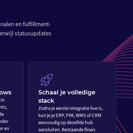
alen en fulfillment-
erwijl statusupdates
lows
Schaal je volledige
 in
stack
nts,
Zodra je eerste integratie live is,
de
kun je je ERP, PIM, WMS of CRM
nder
eenvoudig op dezelfde hub
er en
aansluiten. Bestaande flows