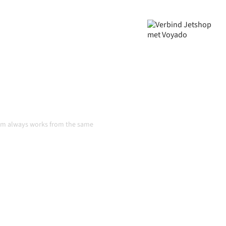
jven, je data consistent is en
r handmatige overdrachten,
 groeien.
tie
eam always works from the same