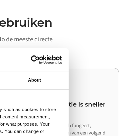
gebruiken
ado de meeste directe
About
03
Je volgende integratie is sneller
y such as cookies to store
dan de eerste
nd content measurement,
for what purposes. Your
Omdat Alumio als centrale hub fungeert,
es. You can change or
hergebruik je bij het aansluiten van een volgend