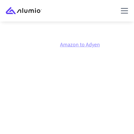
Marketplace
Amazon
Amazon to Adyen
Amazon
naar
Adyen
integratie
Amazon en Adyen verbinden via één beheerd
integratieplatform zorgt ervoor dat je systemen op
elkaar afgestemd blijven, je data consistent is en je
workflows automatisch doordraaien, zonder
handmatige overdrachten, ook wanneer systemen