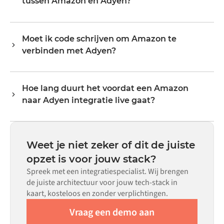
tussen Amazon en Adyen?
exacte veldmapping en triggerlogica via een visuele
evenredig meegroeien.
interface, zonder aangepaste code te schrijven.
De data-objecten die gesynchroniseerd kunnen worden,
hangen af van wat elk systeem via zijn API blootstelt.
Moet ik code schrijven om Amazon te
Veelvoorkomende flows omvatten records zoals
verbinden met Adyen?
bestellingen, producten, klanten, voorraadniveaus,
prijzen en statusupdates. De transformatorlogica van
Nee. Alumio is een config-first platform. Als er voor beide
Alumio handelt alle veldmapping af, zodat data aankomt
systemen kant-en-klare connectoren in de Alumio
in het formaat dat elk systeem verwacht.
Hoe lang duurt het voordat een Amazon
marketplace bestaan, configureer je de integratie via een
naar Adyen integratie live gaat?
visuele interface zonder aangepaste code te schrijven,
inclusief veldmapping, triggerlogica en foutafhandeling.
De meeste integraties zijn binnen weken in plaats van
Aangepaste code is beschikbaar voor situaties waarin
maanden live, afhankelijk van de complexiteit van de
configuratie alleen niet aan de vereisten voldoet.
datamapping, het aantal vereiste flows en je interne
Weet je niet zeker of dit de juiste
beoordelingsproces. Voor veel systemen zijn er kant-en-
opzet is voor jouw stack?
klare connectoren beschikbaar in de Alumio
Spreek met een integratiespecialist. Wij brengen
marketplace, wat de insteltijd aanzienlijk verkort.
de juiste architectuur voor jouw tech-stack in
kaart, kosteloos en zonder verplichtingen.
Vraag een demo aan