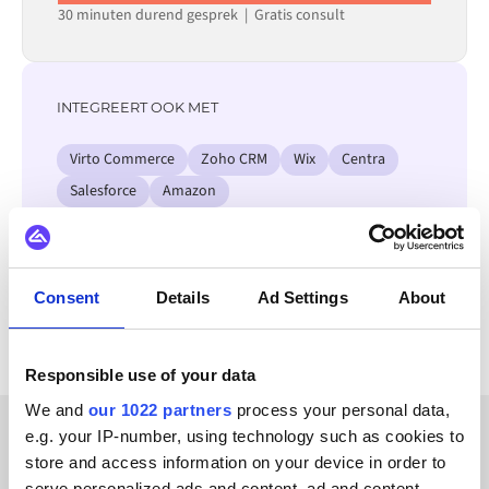
30 minuten durend gesprek | Gratis consult
INTEGREERT OOK MET
Virto Commerce
Zoho CRM
Wix
Centra
Salesforce
Amazon
Microsoft Dynamics 365 F&O
SAP ECC - R/3
Bekijk alle Adyen integraties
Consent
Details
Ad Settings
About
Responsible use of your data
We and
our 1022 partners
process your personal data,
e.g. your IP-number, using technology such as cookies to
KLANTVERHALEN
store and access information on your device in order to
serve personalized ads and content, ad and content