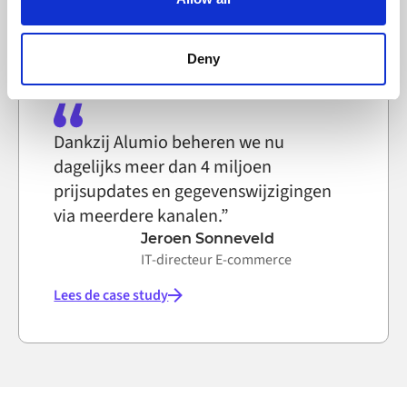
Lees de case study
can block the use of cookies generally by changing your
browser settings accordingly. This could affect the
functioning of the website, however. We also use third-
Deny
party ad networks for advertising certain Alumio services
on the internet
Dankzij Alumio beheren we nu
dagelijks meer dan 4 miljoen
prijsupdates en gegevenswijzigingen
via meerdere kanalen.”
Jeroen Sonneveld
IT-directeur E-commerce
Lees de case study