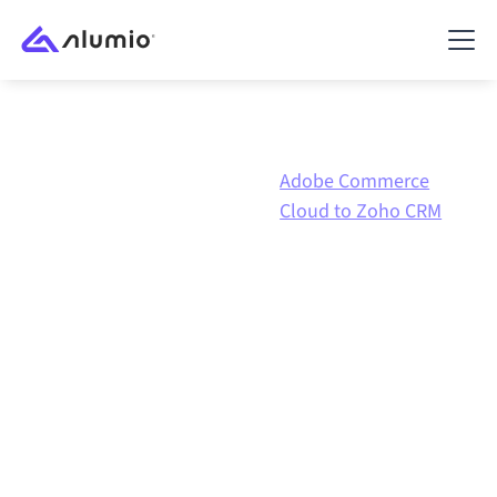
Adobe
Adobe Commerce
Marketplace
Commerce
Cloud to Zoho CRM
Cloud
Adobe Commerce Cloud
naar
Zoho CRM
integratie
Adobe Commerce Cloud en Zoho CRM verbinden via
één beheerd integratieplatform zorgt ervoor dat je