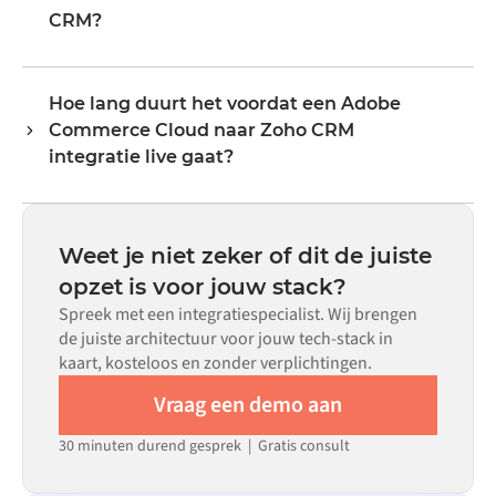
prijzen en statusupdates. De transformatorlogica van
CRM?
Alumio handelt alle veldmapping af, zodat data aankomt
Nee. Alumio is een config-first platform. Als er voor beide
in het formaat dat elk systeem verwacht.
systemen kant-en-klare connectoren in de Alumio
Hoe lang duurt het voordat een Adobe
marketplace bestaan, configureer je de integratie via een
Commerce Cloud naar Zoho CRM
visuele interface zonder aangepaste code te schrijven,
inclusief veldmapping, triggerlogica en foutafhandeling.
integratie live gaat?
Aangepaste code is beschikbaar voor situaties waarin
De meeste integraties zijn binnen weken in plaats van
configuratie alleen niet aan de vereisten voldoet.
maanden live, afhankelijk van de complexiteit van de
datamapping, het aantal vereiste flows en je interne
Weet je niet zeker of dit de juiste
beoordelingsproces. Voor veel systemen zijn er kant-en-
opzet is voor jouw stack?
klare connectoren beschikbaar in de Alumio
Spreek met een integratiespecialist. Wij brengen
marketplace, wat de insteltijd aanzienlijk verkort.
de juiste architectuur voor jouw tech-stack in
kaart, kosteloos en zonder verplichtingen.
Vraag een demo aan
30 minuten durend gesprek | Gratis consult