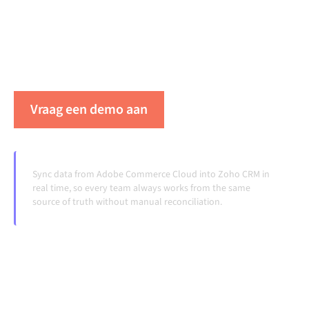
systemen op elkaar afgestemd blijven, je data
consistent is en je workflows automatisch
doordraaien, zonder handmatige overdrachten, ook
wanneer systemen veranderen en volumes groeien.
Vraag een demo aan
Zie Alumio in actie
Sync data from Adobe Commerce Cloud into Zoho CRM in
real time, so every team always works from the same
source of truth without manual reconciliation.