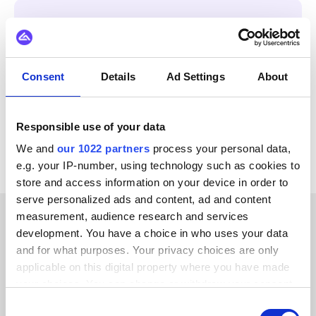
INTEGREERT OOK MET
Virto Commerce
Trustpilot
Zoey
Weebly
Consent
Details
Ad Settings
About
Unikum
Webflow
Starweb
Wannafind
Bekijk alle Zoho CRM integraties
Responsible use of your data
We and
our 1022 partners
process your personal data,
e.g. your IP-number, using technology such as cookies to
store and access information on your device in order to
serve personalized ads and content, ad and content
measurement, audience research and services
development. You have a choice in who uses your data
KLANTVERHALEN
and for what purposes. Your privacy choices are only
Lees de ervaringen van onze
applicable on this digital property where you have made
your choices. You can change or withdraw your consent
tevreden klanten
any time from the Cookie Declaration or by clicking on
Consent