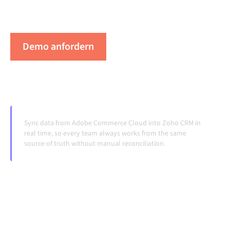
am Laufen, ohne manuelle Übergaben, auch wenn
sich Systeme ändern und Volumina wachsen.
Demo anfordern
Erleben Sie Alumio in Aktion
Sync data from Adobe Commerce Cloud into Zoho CRM in
real time, so every team always works from the same
source of truth without manual reconciliation.