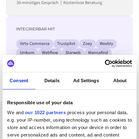
30-minütiges Gespräch | Kostenlose Beratung
INTEGRIERBAR MIT
Virto Commerce
Trustpilot
Zoey
Weebly
Unikum
Webflow
Starweb
Wannafind
Alle Zoho CRM Integrationen ansehen
Consent
Details
Ad Settings
About
Responsible use of your data
We and
our 1022 partners
process your personal data,
e.g. your IP-number, using technology such as cookies to
ERFOLGSGESCHICHTEN UNSERER KUNDEN
store and access information on your device in order to
Hören Sie, was unsere
serve personalized ads and content, ad and content