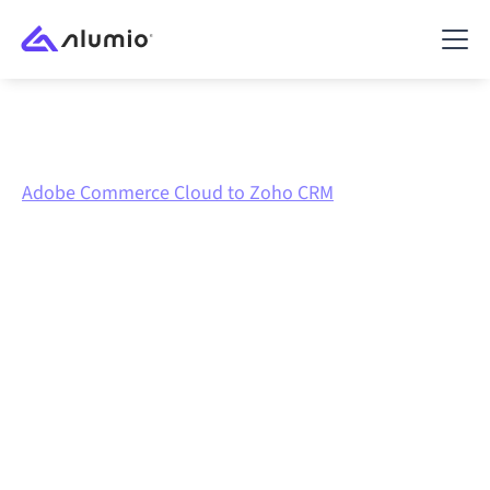
Marktplatz
Adobe Commerce Cloud
Adobe Commerce Cloud to Zoho CRM
Adobe Commerce Cloud
zu
Zoho CRM
Integration
Adobe Commerce Cloud und Zoho CRM über eine
zentral verwaltete Integrationsplattform zu verbinden
hält deine Systeme aufeinander abgestimmt, deine
Daten konsistent und deine Workflows automatisch