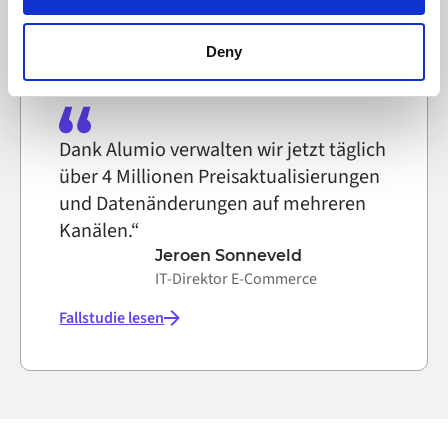
Fallstudie lesen
can block the use of cookies generally by changing your
browser settings accordingly. This could affect the
functioning of the website, however. We also use third-
Deny
party ad networks for advertising certain Alumio services
on the internet
Dank Alumio verwalten wir jetzt täglich
über 4 Millionen Preisaktualisierungen
und Datenänderungen auf mehreren
Kanälen.“
Jeroen Sonneveld
IT-Direktor E-Commerce
Fallstudie lesen