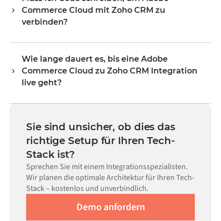
Commerce Cloud mit Zoho CRM zu
Datensätze wie Bestellungen, Produkte, Kunden,
Lagerbestände, Preise und Status-Updates. Die
verbinden?
Transformer-Logik von Alumio übernimmt das gesamte
Nein. Alumio ist eine „Config-first“-Plattform. Wenn für
Field Mapping, sodass die Daten in dem Format
beide Systeme vorgefertigte Konnektoren im Alumio
ankommen, das das jeweilige System erwartet.
Wie lange dauert es, bis eine Adobe
Marketplace vorhanden sind, konfigurieren Sie die
Commerce Cloud zu Zoho CRM Integration
Integration über eine visuelle Benutzeroberfläche, ohne
eigenen Code schreiben zu müssen – dies umfasst Field
live geht?
Mapping, Trigger-Logik und Fehlerbehandlung. Eigener
Die meisten Integrationen sind innerhalb von Wochen
Code kann dort eingesetzt werden, wo die Konfiguration
statt Monaten einsatzbereit, abhängig von der
allein nicht ausreicht.
Komplexität des Data Mappings, der Anzahl der
Sie sind unsicher, ob dies das
erforderlichen Datenflüsse und Ihrem internen
richtige Setup für Ihren Tech-
Prüfprozess. Vorgefertigte Konnektoren für viele
Stack ist?
Systeme sind im Alumio Marketplace verfügbar, was die
Einrichtungszeit erheblich verkürzt.
Sprechen Sie mit einem Integrationsspezialisten.
Wir planen die optimale Architektur für Ihren Tech-
Stack – kostenlos und unverbindlich.
Demo anfordern