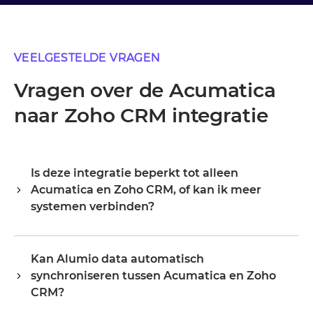
VEELGESTELDE VRAGEN
Vragen over de Acumatica
naar Zoho CRM integratie
Is deze integratie beperkt tot alleen
Acumatica en Zoho CRM, of kan ik meer
systemen verbinden?
Alumio is een centrale integratiehub, dus Acumatica en
Zoho CRM zijn je startpunt, niet je grens. Zodra ze
Kan Alumio data automatisch
verbonden zijn, breid je hetzelfde platform uit naar je
synchroniseren tussen Acumatica en Zoho
ERP, PIM, WMS, CRM of een ander systeem in je
landschap, waarbij je bestaande configuratie
CRM?
hergebruikt in plaats van opnieuw te beginnen.