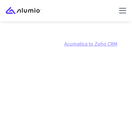
Marketplace
Acumatica
Acumatica to Zoho CRM
Acumatica
naar
Zoho
CRM
integratie
Acumatica en Zoho CRM verbinden via één beheerd
integratieplatform zorgt ervoor dat je systemen op
elkaar afgestemd blijven, je data consistent is en je
workflows automatisch doordraaien, zonder
handmatige overdrachten, ook wanneer systemen