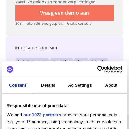
kaart, kosteloos en zonder verplichtingen.
Vraag een demo aan
30 minuten durend gesprek | Gratis consult
INTEGREERT OOK MET
Virto Commerce
Trustpilot
Zoey
Weebly
Unikum
Webflow
Starweb
Wannafind
Bekijk alle Zoho CRM integraties
Consent
Details
Ad Settings
About
Responsible use of your data
We and
our 1022 partners
process your personal data,
e.g. your IP-number, using technology such as cookies to
store and access information on your device in order to