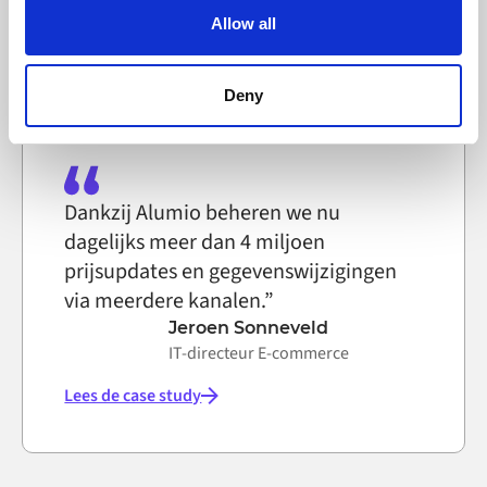
text file that a web browser saves to your computer. You
Allow all
can block the use of cookies generally by changing your
Lees de case study
browser settings accordingly. This could affect the
functioning of the website, however. We also use third-
Deny
party ad networks for advertising certain Alumio services
on the internet
Dankzij Alumio beheren we nu
dagelijks meer dan 4 miljoen
prijsupdates en gegevenswijzigingen
via meerdere kanalen.”
Jeroen Sonneveld
IT-directeur E-commerce
Lees de case study