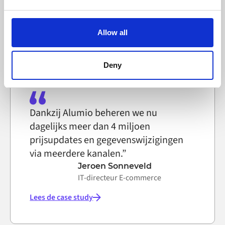
IT-systeemtechnicus, Selfmade
Alumio uses cookies on its website. A cookie is a small
text file that a web browser saves to your computer. You
Allow all
Lees de case study
can block the use of cookies generally by changing your
browser settings accordingly. This could affect the
functioning of the website, however. We also use third-
Deny
party ad networks for advertising certain Alumio services
on the internet
Dankzij Alumio beheren we nu
dagelijks meer dan 4 miljoen
prijsupdates en gegevenswijzigingen
via meerdere kanalen.”
Jeroen Sonneveld
IT-directeur E-commerce
Lees de case study