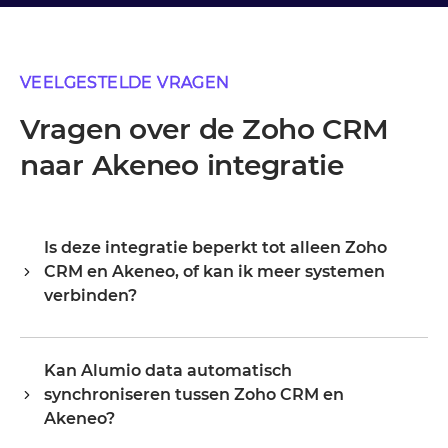
VEELGESTELDE VRAGEN
Vragen over de Zoho CRM
naar Akeneo integratie
Is deze integratie beperkt tot alleen Zoho
CRM en Akeneo, of kan ik meer systemen
verbinden?
Alumio is een centrale integratiehub, dus Zoho CRM en
Akeneo zijn je startpunt, niet je grens. Zodra ze
Kan Alumio data automatisch
verbonden zijn, breid je hetzelfde platform uit naar je
synchroniseren tussen Zoho CRM en
ERP, PIM, WMS, CRM of een ander systeem in je
landschap, waarbij je bestaande configuratie
Akeneo?
hergebruikt in plaats van opnieuw te beginnen.