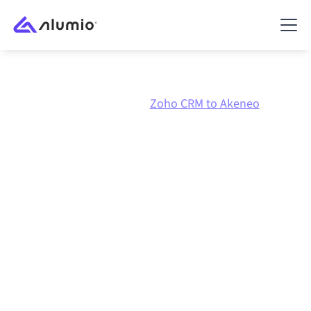
Marketplace
Zoho CRM
Zoho CRM to Akeneo
Zoho CRM
naar
Akeneo
integratie
Zoho CRM en Akeneo verbinden via één beheerd
integratieplatform zorgt ervoor dat je systemen op
elkaar afgestemd blijven, je data consistent is en je
workflows automatisch doordraaien, zonder
handmatige overdrachten, ook wanneer systemen