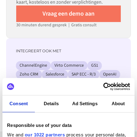
kaart, kosteloos en zonder verplichtingen.
Vraag een demo aan
30 minuten durend gesprek | Gratis consult
INTEGREERT OOK MET
ChannelEngine
Virto Commerce
GS1
Zoho CRM
Salesforce
SAP ECC - R/3
OpenAI
Visma
Bekijk alle Akeneo integraties
Consent
Details
Ad Settings
About
Responsible use of your data
We and
our 1022 partners
process your personal data,