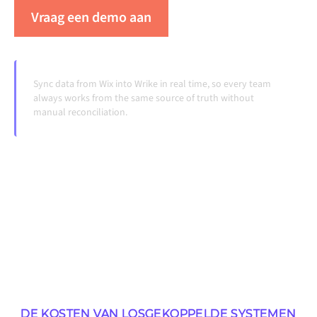
Vraag een demo aan
Zie Alumio in actie
Sync data from Wix into Wrike in real time, so every team
always works from the same source of truth without
manual reconciliation.
DE KOSTEN VAN LOSGEKOPPELDE SYSTEMEN