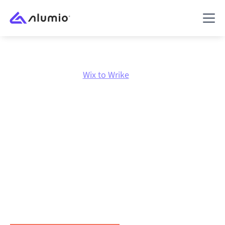
Marketplace
Wix
Wix to Wrike
Wix
naar
Wrike
integratie
Wix en Wrike verbinden via één beheerd
integratieplatform zorgt ervoor dat je systemen op
elkaar afgestemd blijven, je data consistent is en je
workflows automatisch doordraaien, zonder
handmatige overdrachten, ook wanneer systemen
veranderen en volumes groeien.