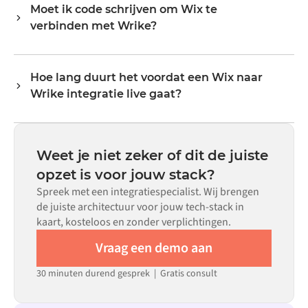
Moet ik code schrijven om Wix te
Veelvoorkomende flows omvatten records zoals
verbinden met Wrike?
bestellingen, producten, klanten, voorraadniveaus,
prijzen en statusupdates. De transformatorlogica van
Nee. Alumio is een config-first platform. Als er voor beide
Alumio handelt alle veldmapping af, zodat data aankomt
systemen kant-en-klare connectoren in de Alumio
in het formaat dat elk systeem verwacht.
Hoe lang duurt het voordat een Wix naar
marketplace bestaan, configureer je de integratie via een
Wrike integratie live gaat?
visuele interface zonder aangepaste code te schrijven,
inclusief veldmapping, triggerlogica en foutafhandeling.
De meeste integraties zijn binnen weken in plaats van
Aangepaste code is beschikbaar voor situaties waarin
maanden live, afhankelijk van de complexiteit van de
configuratie alleen niet aan de vereisten voldoet.
datamapping, het aantal vereiste flows en je interne
Weet je niet zeker of dit de juiste
beoordelingsproces. Voor veel systemen zijn er kant-en-
opzet is voor jouw stack?
klare connectoren beschikbaar in de Alumio
Spreek met een integratiespecialist. Wij brengen
marketplace, wat de insteltijd aanzienlijk verkort.
de juiste architectuur voor jouw tech-stack in
kaart, kosteloos en zonder verplichtingen.
Vraag een demo aan
30 minuten durend gesprek | Gratis consult