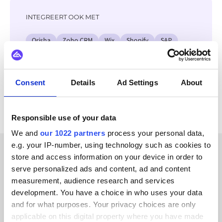
INTEGREERT OOK MET
Orisha
Zoho CRM
Wix
Shopify
SAP
Salesforce
Odoo
Amazon
Bekijk alle Wrike integraties
Consent
Details
Ad Settings
About
Responsible use of your data
We and
our 1022 partners
process your personal data,
e.g. your IP-number, using technology such as cookies to
store and access information on your device in order to
KLANTVERHALEN
serve personalized ads and content, ad and content
measurement, audience research and services
Lees de ervaringen van onze
development. You have a choice in who uses your data
tevreden klanten
and for what purposes. Your privacy choices are only
applicable on this digital property where you have made