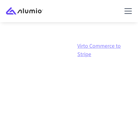
Virto
Virto Commerce to
Marketplace
Commerce
Stripe
Virto Commerce
naar
Stripe
integratie
Virto Commerce en Stripe verbinden via één beheerd
integratieplatform zorgt ervoor dat je systemen op
elkaar afgestemd blijven, je data consistent is en je
workflows automatisch doordraaien, zonder