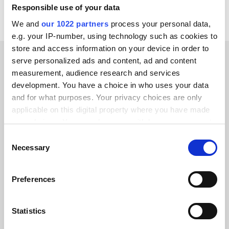
Responsible use of your data
We and
our 1022 partners
process your personal data,
e.g. your IP-number, using technology such as cookies to
store and access information on your device in order to
serve personalized ads and content, ad and content
KLANTVERHALEN
measurement, audience research and services
development. You have a choice in who uses your data
Lees wat onze tevreden
and for what purposes. Your privacy choices are only
klanten te zeggen hebben
applicable on this digital property where you have made
your choices. You can change or withdraw your consent
any time from the Cookie Declaration or by clicking on
Consent
the Privacy trigger icon.
Necessary
Selection
If you allow, we would also like to:
Alumio gaf ons voor het eerst controle
Preferences
Collect information about your geographical location
over onze gegevens. We weten
which can be accurate to within several meters
eindelijk waar alles naartoe gaat en
Identify your device by actively scanning it for
Statistics
kunnen het op verschillende systemen
specific characteristics (fingerprinting)