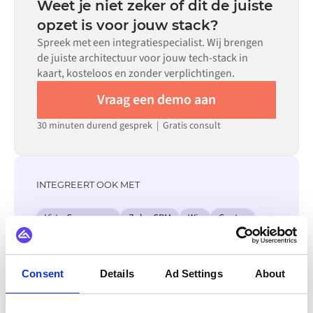
Weet je niet zeker of dit de juiste
beoordelingsproces. Voor veel systemen zijn er kant-en-
opzet is voor jouw stack?
klare connectoren beschikbaar in de Alumio
Spreek met een integratiespecialist. Wij brengen
marketplace, wat de insteltijd aanzienlijk verkort.
de juiste architectuur voor jouw tech-stack in
kaart, kosteloos en zonder verplichtingen.
Vraag een demo aan
30 minuten durend gesprek | Gratis consult
INTEGREERT OOK MET
Virto Commerce
Zoho CRM
Wix
Centra
Salesforce
Amazon
Microsoft Dynamics 365 F&O
SAP ECC - R/3
Consent
Details
Ad Settings
About
Bekijk alle Stripe integraties