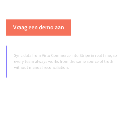
handmatige overdrachten, ook wanneer systemen
veranderen en volumes groeien.
Vraag een demo aan
Zie Alumio in actie
Sync data from Virto Commerce into Stripe in real time, so
every team always works from the same source of truth
without manual reconciliation.