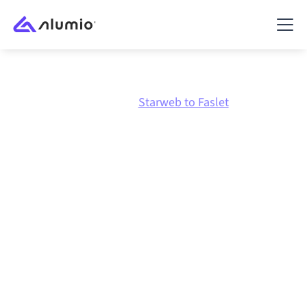
Marketplace
Starweb
Starweb to Faslet
Starweb
naar
Faslet
integratie
Starweb en Faslet verbinden via één beheerd
integratieplatform zorgt ervoor dat je systemen op
elkaar afgestemd blijven, je data consistent is en je
workflows automatisch doordraaien, zonder
handmatige overdrachten, ook wanneer systemen