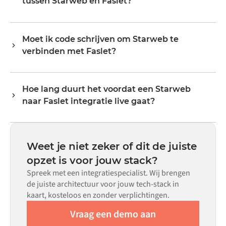
tussen Starweb en Faslet?
exacte veldmapping en triggerlogica via een visuele
evenredig meegroeien.
interface, zonder aangepaste code te schrijven.
De data-objecten die gesynchroniseerd kunnen worden,
hangen af van wat elk systeem via zijn API blootstelt.
Moet ik code schrijven om Starweb te
Veelvoorkomende flows omvatten records zoals
verbinden met Faslet?
bestellingen, producten, klanten, voorraadniveaus,
prijzen en statusupdates. De transformatorlogica van
Nee. Alumio is een config-first platform. Als er voor beide
Alumio handelt alle veldmapping af, zodat data aankomt
systemen kant-en-klare connectoren in de Alumio
in het formaat dat elk systeem verwacht.
Hoe lang duurt het voordat een Starweb
marketplace bestaan, configureer je de integratie via een
naar Faslet integratie live gaat?
visuele interface zonder aangepaste code te schrijven,
inclusief veldmapping, triggerlogica en foutafhandeling.
De meeste integraties zijn binnen weken in plaats van
Aangepaste code is beschikbaar voor situaties waarin
maanden live, afhankelijk van de complexiteit van de
configuratie alleen niet aan de vereisten voldoet.
datamapping, het aantal vereiste flows en je interne
Weet je niet zeker of dit de juiste
beoordelingsproces. Voor veel systemen zijn er kant-en-
opzet is voor jouw stack?
klare connectoren beschikbaar in de Alumio
Spreek met een integratiespecialist. Wij brengen
marketplace, wat de insteltijd aanzienlijk verkort.
de juiste architectuur voor jouw tech-stack in
kaart, kosteloos en zonder verplichtingen.
Vraag een demo aan