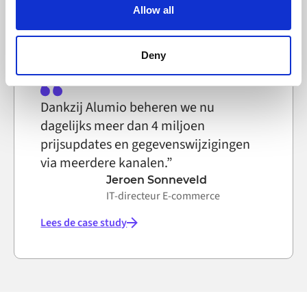
text file that a web browser saves to your computer. You
Lees de case study
Allow all
can block the use of cookies generally by changing your
browser settings accordingly. This could affect the
functioning of the website, however. We also use third-
Deny
party ad networks for advertising certain Alumio services
on the internet
Dankzij Alumio beheren we nu
dagelijks meer dan 4 miljoen
prijsupdates en gegevenswijzigingen
via meerdere kanalen.”
Jeroen Sonneveld
IT-directeur E-commerce
Lees de case study