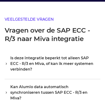
VEELGESTELDE VRAGEN
Vragen over de SAP ECC -
R/3 naar Miva integratie
Is deze integratie beperkt tot alleen SAP
ECC - R/3 en Miva, of kan ik meer systemen
verbinden?
Alumio is een centrale integratiehub, dus SAP ECC - R/3
en Miva zijn je startpunt, niet je grens. Zodra ze
Kan Alumio data automatisch
verbonden zijn, breid je hetzelfde platform uit naar je
synchroniseren tussen SAP ECC - R/3 en
ERP, PIM, WMS, CRM of een ander systeem in je
landschap, waarbij je bestaande configuratie
Miva?
hergebruikt in plaats van opnieuw te beginnen.