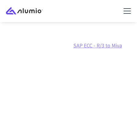
Marketplace
SAP ECC - R/3
SAP ECC - R/3 to Miva
SAP ECC - R/3
naar
Miva
integratie
SAP ECC - R/3 en Miva verbinden via één beheerd
integratieplatform zorgt ervoor dat je systemen op
elkaar afgestemd blijven, je data consistent is en je
workflows automatisch doordraaien, zonder
handmatige overdrachten, ook wanneer systemen