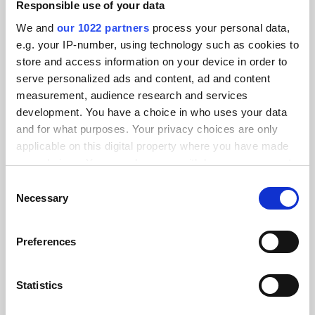
Responsible use of your data
We and
our 1022 partners
process your personal data,
KLANTVERHALEN
e.g. your IP-number, using technology such as cookies to
Ontdek hoe we het
store and access information on your device in order to
serve personalized ads and content, ad and content
vertrouwen van onze
measurement, audience research and services
klanten hebben gewonnen
development. You have a choice in who uses your data
and for what purposes. Your privacy choices are only
applicable on this digital property where you have made
your choices. You can change or withdraw your consent
any time from the Cookie Declaration or by clicking on
Consent
the Privacy trigger icon.
Necessary
Alumio gaf ons voor het eerst controle
Selection
over onze gegevens. We weten
If you allow, we would also like to:
eindelijk waar alles naartoe gaat en
Preferences
Collect information about your geographical location
kunnen het op verschillende systemen
which can be accurate to within several meters
hergebruiken in plaats van integraties
Identify your device by actively scanning it for
Statistics
helemaal opnieuw op te bouwen.”
specific characteristics (fingerprinting)