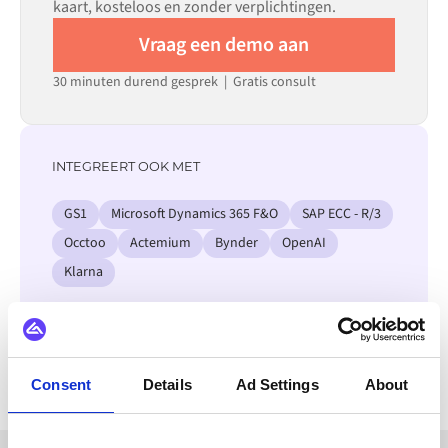
kaart, kosteloos en zonder verplichtingen.
Vraag een demo aan
30 minuten durend gesprek | Gratis consult
INTEGREERT OOK MET
GS1
Microsoft Dynamics 365 F&O
SAP ECC - R/3
Occtoo
Actemium
Bynder
OpenAI
Klarna
Bekijk alle Miva integraties
Consent
Details
Ad Settings
About