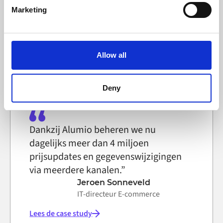
Find out more about how your personal data is processed
Marketing
Martin Kousgaard
and set your preferences in the
details section
.
IT-systeemtechnicus, Selfmade
Alumio uses cookies on its website. A cookie is a small
text file that a web browser saves to your computer. You
Allow all
Lees de case study
can block the use of cookies generally by changing your
browser settings accordingly. This could affect the
functioning of the website, however. We also use third-
Deny
party ad networks for advertising certain Alumio services
on the internet
Dankzij Alumio beheren we nu
dagelijks meer dan 4 miljoen
prijsupdates en gegevenswijzigingen
via meerdere kanalen.”
Jeroen Sonneveld
IT-directeur E-commerce
Lees de case study