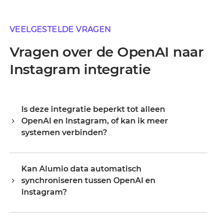
VEELGESTELDE VRAGEN
Vragen over de OpenAI naar
Instagram integratie
Is deze integratie beperkt tot alleen
OpenAI en Instagram, of kan ik meer
systemen verbinden?
Alumio is een centrale integratiehub, dus OpenAI en
Instagram zijn je startpunt, niet je grens. Zodra ze
Kan Alumio data automatisch
verbonden zijn, breid je hetzelfde platform uit naar je
synchroniseren tussen OpenAI en
ERP, PIM, WMS, CRM of een ander systeem in je
landschap, waarbij je bestaande configuratie
Instagram?
hergebruikt in plaats van opnieuw te beginnen.
a. Alumio luistert naar events of wijzigingen in OpenAI en
Organisaties starten doorgaans met één of twee