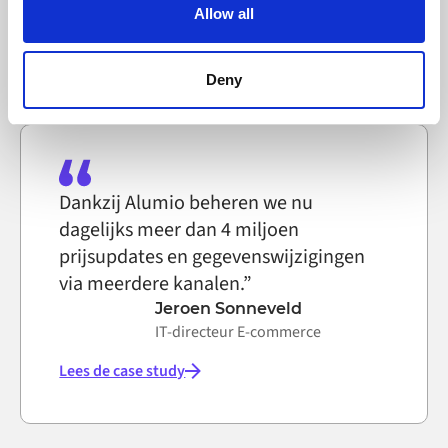
text file that a web browser saves to your computer. You
Allow all
can block the use of cookies generally by changing your
Lees de case study
browser settings accordingly. This could affect the
functioning of the website, however. We also use third-
Deny
party ad networks for advertising certain Alumio services
on the internet
Dankzij Alumio beheren we nu
dagelijks meer dan 4 miljoen
prijsupdates en gegevenswijzigingen
via meerdere kanalen.”
Jeroen Sonneveld
IT-directeur E-commerce
Lees de case study