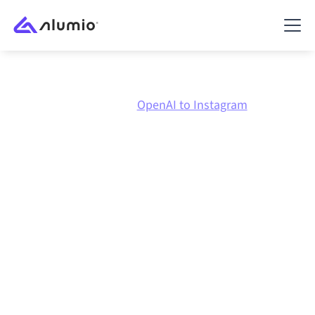
Marketplace
OpenAI
OpenAI to Instagram
OpenAI
naar
Instagram
integratie
OpenAI en Instagram verbinden via één beheerd
integratieplatform zorgt ervoor dat je systemen op
elkaar afgestemd blijven, je data consistent is en je
workflows automatisch doordraaien, zonder
handmatige overdrachten, ook wanneer systemen