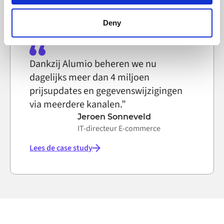
browser settings accordingly. This could affect the
functioning of the website, however. We also use third-
Deny
party ad networks for advertising certain Alumio services
on the internet
Dankzij Alumio beheren we nu
dagelijks meer dan 4 miljoen
prijsupdates en gegevenswijzigingen
via meerdere kanalen.”
Jeroen Sonneveld
IT-directeur E-commerce
Lees de case study