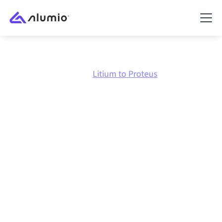
Marketplace
Litium
Litium to Proteus
Litium
naar
Proteus
integratie
Litium en Proteus verbinden via één beheerd
integratieplatform zorgt ervoor dat je systemen op
elkaar afgestemd blijven, je data consistent is en je
workflows automatisch doordraaien, zonder
handmatige overdrachten, ook wanneer systemen