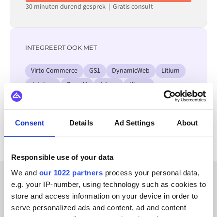
30 minuten durend gesprek | Gratis consult
INTEGREERT OOK MET
Virto Commerce
GS1
DynamicWeb
Litium
Jetshop
OpenAI
Adyen
Klarna
Bekijk alle Proteus integraties
Consent
Details
Ad Settings
About
Responsible use of your data
We and
our 1022 partners
process your personal data,
e.g. your IP-number, using technology such as cookies to
KLANTVERHALEN
store and access information on your device in order to
serve personalized ads and content, ad and content
Ontdek waarom onze