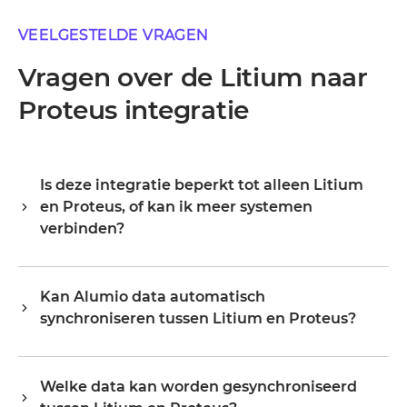
VEELGESTELDE VRAGEN
Vragen over de Litium naar
Proteus integratie
Is deze integratie beperkt tot alleen Litium
en Proteus, of kan ik meer systemen
verbinden?
Alumio is een centrale integratiehub, dus Litium en
Proteus zijn je startpunt, niet je grens. Zodra ze
Kan Alumio data automatisch
verbonden zijn, breid je hetzelfde platform uit naar je
synchroniseren tussen Litium en Proteus?
ERP, PIM, WMS, CRM of een ander systeem in je
landschap, waarbij je bestaande configuratie
a. Alumio luistert naar events of wijzigingen in Litium en
hergebruikt in plaats van opnieuw te beginnen.
werkt Proteus bij in real time, of op een schema,
Organisaties starten doorgaans met één of twee
Welke data kan worden gesynchroniseerd
afhankelijk van hoe je de flow configureert. Je bepaalt de
integraties en schalen op naar tientallen op hetzelfde