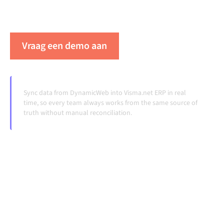
doordraaien, zonder handmatige overdrachten, ook
wanneer systemen veranderen en volumes groeien.
Vraag een demo aan
Zie Alumio in actie
Sync data from DynamicWeb into Visma.net ERP in real
time, so every team always works from the same source of
truth without manual reconciliation.