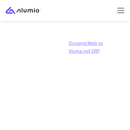
DynamicWeb to
Marketplace
DynamicWeb
Visma.net ERP
DynamicWeb
naar
Visma.net ERP
integratie
DynamicWeb en Visma.net ERP verbinden via één
beheerd integratieplatform zorgt ervoor dat je
systemen op elkaar afgestemd blijven, je data
consistent is en je workflows automatisch