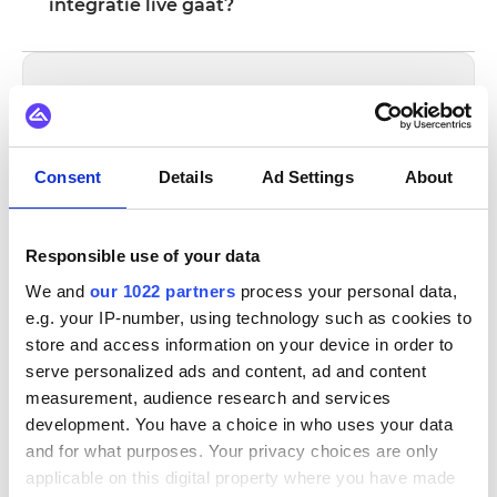
inclusief veldmapping, triggerlogica en foutafhandeling.
integratie live gaat?
Aangepaste code is beschikbaar voor situaties waarin
De meeste integraties zijn binnen weken in plaats van
configuratie alleen niet aan de vereisten voldoet.
maanden live, afhankelijk van de complexiteit van de
datamapping, het aantal vereiste flows en je interne
Weet je niet zeker of dit de juiste
beoordelingsproces. Voor veel systemen zijn er kant-en-
opzet is voor jouw stack?
klare connectoren beschikbaar in de Alumio
Spreek met een integratiespecialist. Wij brengen
marketplace, wat de insteltijd aanzienlijk verkort.
Consent
Details
Ad Settings
About
de juiste architectuur voor jouw tech-stack in
kaart, kosteloos en zonder verplichtingen.
Vraag een demo aan
Responsible use of your data
We and
our 1022 partners
process your personal data,
30 minuten durend gesprek | Gratis consult
e.g. your IP-number, using technology such as cookies to
store and access information on your device in order to
serve personalized ads and content, ad and content
INTEGREERT OOK MET
measurement, audience research and services
development. You have a choice in who uses your data
DynamicWeb
and for what purposes. Your privacy choices are only
applicable on this digital property where you have made