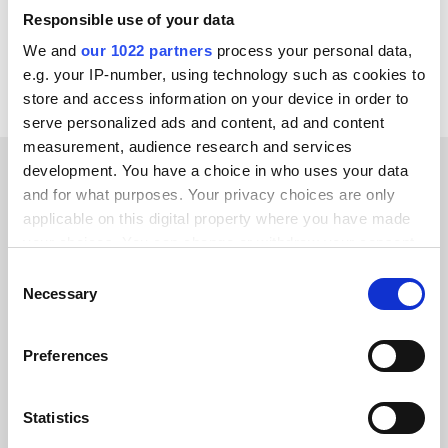
Responsible use of your data
Bekijk alle monday.com integraties
We and
our 1022 partners
process your personal data,
e.g. your IP-number, using technology such as cookies to
store and access information on your device in order to
serve personalized ads and content, ad and content
measurement, audience research and services
development. You have a choice in who uses your data
and for what purposes. Your privacy choices are only
KLANTVERHALEN
applicable on this digital property where you have made
Ontdek wat onze klanten
your choices. You can change or withdraw your consent
any time from the Cookie Declaration or by clicking on
gelukkig maakt
Consent
the Privacy trigger icon.
Necessary
Selection
If you allow, we would also like to:
Preferences
Collect information about your geographical location
which can be accurate to within several meters
Alumio gaf ons voor het eerst controle
Identify your device by actively scanning it for
Statistics
over onze gegevens. We weten
specific characteristics (fingerprinting)