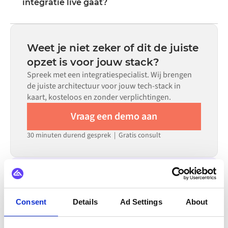
inclusief veldmapping, triggerlogica en foutafhandeling.
integratie live gaat?
Aangepaste code is beschikbaar voor situaties waarin
De meeste integraties zijn binnen weken in plaats van
configuratie alleen niet aan de vereisten voldoet.
maanden live, afhankelijk van de complexiteit van de
datamapping, het aantal vereiste flows en je interne
Weet je niet zeker of dit de juiste
beoordelingsproces. Voor veel systemen zijn er kant-en-
opzet is voor jouw stack?
klare connectoren beschikbaar in de Alumio
Spreek met een integratiespecialist. Wij brengen
marketplace, wat de insteltijd aanzienlijk verkort.
de juiste architectuur voor jouw tech-stack in
kaart, kosteloos en zonder verplichtingen.
Vraag een demo aan
30 minuten durend gesprek | Gratis consult
INTEGREERT OOK MET
Consent
Details
Ad Settings
About
Zoho CRM
Zoho Analytics
Zoey
Yotpo
XL-ENZ
X12
WordPress
Zendesk