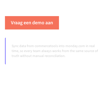
doordraaien, zonder handmatige overdrachten, ook
wanneer systemen veranderen en volumes groeien.
Vraag een demo aan
Zie Alumio in actie
Sync data from commercetools into monday.com in real
time, so every team always works from the same source of
truth without manual reconciliation.