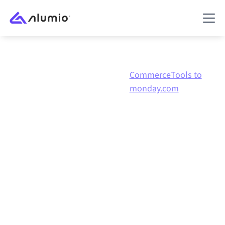
CommerceTools to
Marketplace
commercetools
monday.com
commercetools
naar
monday.com
integratie
commercetools en monday.com verbinden via één
beheerd integratieplatform zorgt ervoor dat je
systemen op elkaar afgestemd blijven, je data
consistent is en je workflows automatisch