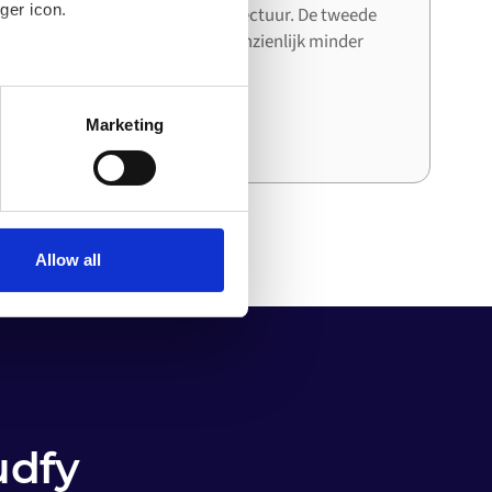
ger icon.
systeem de bestaande architectuur. De tweede
en derde integratie kosten aanzienlijk minder
tijd en moeite dan de eerste.
several meters
Marketing
ails section
.
o your computer. You can block
the functioning of the
 on the internet
Allow all
udfy