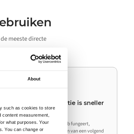
gebruiken
y de meeste directe
About
03
Je volgende integratie is sneller
y such as cookies to store
dan de eerste
nd content measurement,
for what purposes. Your
Omdat Alumio als centrale hub fungeert,
es. You can change or
hergebruik je bij het aansluiten van een volgend