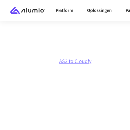
Platform
Oplossingen
Pa
Marketplace
AS2
AS2 to Cloudfy
AS2
naar
Cloudf
integratie
AS2 en Cloudfy verbinden via één beheerd int