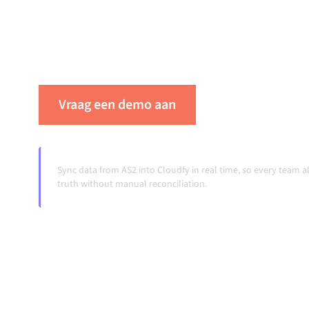
dat je systemen op elkaar afgestemd blijven, je
workflows automatisch doordraaien, zonder 
ook wanneer systemen veranderen en volumes
Vraag een demo aan
Zie Alumio in ac
Sync data from AS2 into Cloudfy in real time, so every team 
truth without manual reconciliation.