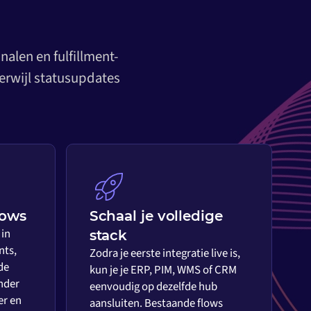
alen en fulfillment-
erwijl statusupdates
lows
Schaal je volledige
 in
stack
nts,
Zodra je eerste integratie live is,
de
kun je je ERP, PIM, WMS of CRM
nder
eenvoudig op dezelfde hub
er en
aansluiten. Bestaande flows