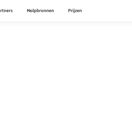
rtners
Hulpbronnen
Prijzen
y
egratieplatform zorgt ervoor