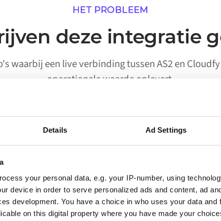
HET PROBLEEM
ijven deze integratie 
io's waarbij een live verbinding tussen AS2 en Cloudf
operationele waarde oplevert.
Details
Ad Settings
02
a
Processen die worden
ocess your personal data, e.g. your IP-number, using technolog
uitgevoerd zonder handmatige
ur device in order to serve personalized ads and content, ad a
activering
ces development. You have a choice in who uses your data and 
licable on this digital property where you have made your choic
Workflows waarvoor eerder een persoon nodig