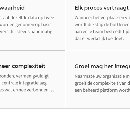
 waarheid
Elk proces vertraagt
staat dezelfde data op twee
Wanneer het verplaatsen va
n worden genomen op basis
wordt die stap de bottleneck
verschil steeds handmatig
aan en je team besteedt tij
dat er werkelijk toe doet.
eer complexiteit
Groei mag het integr
rbonden, vermenigvuldigt
Naarmate uw organisatie me
 centrale integratielaag
groeit de complexiteit van d
lles wat ermee verbonden is,
een beheerd platform wordt 