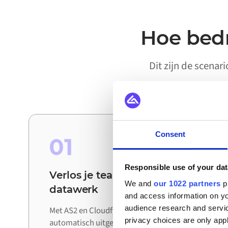
Hoe bedr
Dit zijn de scenar
Consent
01
Responsible use of your dat
Verlos je teams van handmatig
We and
our 1022 partners
pr
datawerk
and access information on yo
audience research and servi
Met AS2 en Cloudfy verbonden worden updates
privacy choices are only app
automatisch uitgewisseld tussen systemen. De