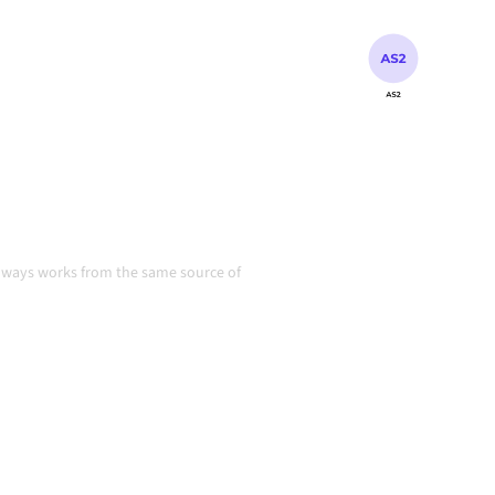
 data consistent is en je
handmatige overdrachten,
 groeien.
tie
always works from the same source of