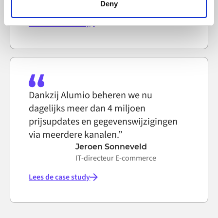
functioning of the website, however. We also use third-
Deny
party ad networks for advertising certain Alumio services
Lees de case study
on the internet
Dankzij Alumio beheren we nu
dagelijks meer dan 4 miljoen
prijsupdates en gegevenswijzigingen
via meerdere kanalen.”
Jeroen Sonneveld
IT-directeur E-commerce
Lees de case study