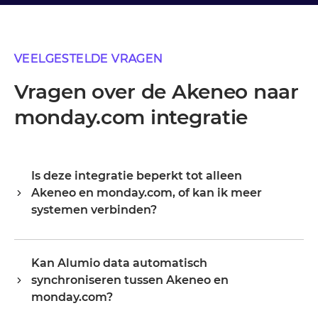
VEELGESTELDE VRAGEN
Vragen over de Akeneo naar
monday.com integratie
Is deze integratie beperkt tot alleen
Akeneo en monday.com, of kan ik meer
systemen verbinden?
Alumio is een centrale integratiehub, dus Akeneo en
monday.com zijn je startpunt, niet je grens. Zodra ze
Kan Alumio data automatisch
verbonden zijn, breid je hetzelfde platform uit naar je
synchroniseren tussen Akeneo en
ERP, PIM, WMS, CRM of een ander systeem in je
landschap, waarbij je bestaande configuratie
monday.com?
hergebruikt in plaats van opnieuw te beginnen.