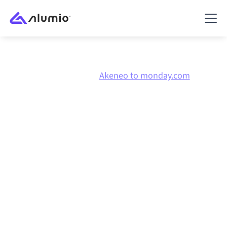
Marketplace
Akeneo
Akeneo to monday.com
Akeneo
naar
monday.com
integratie
Akeneo en monday.com verbinden via één beheerd
integratieplatform zorgt ervoor dat je systemen op
elkaar afgestemd blijven, je data consistent is en je
workflows automatisch doordraaien, zonder
handmatige overdrachten, ook wanneer systemen