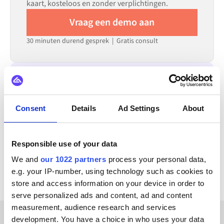
kaart, kosteloos en zonder verplichtingen.
Vraag een demo aan
30 minuten durend gesprek | Gratis consult
INTEGREERT OOK MET
Zoho CRM
Zoho Analytics
Zoey
Yotpo
Consent
Details
Ad Settings
About
XL-ENZ
X12
WordPress
Zendesk
Responsible use of your data
Bekijk alle monday.com integraties
We and
our 1022 partners
process your personal data,
e.g. your IP-number, using technology such as cookies to
store and access information on your device in order to
serve personalized ads and content, ad and content
measurement, audience research and services
development. You have a choice in who uses your data