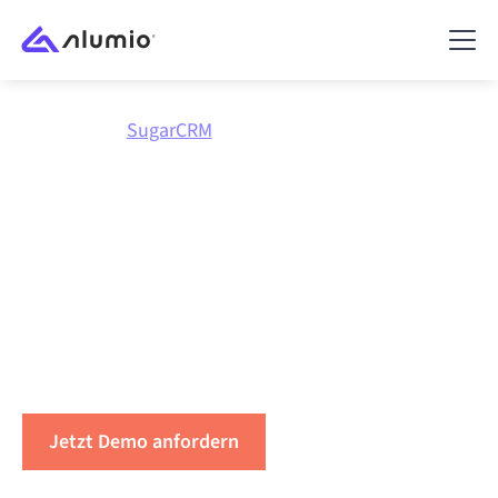
Marktplatz
SugarCRM
Integriere
SugarCRM
mit
allem
Verbinden Sie SugarCRM mit jeder Anwendung,
synchronisieren Sie Daten, automatisieren Sie
Workflows und steigern Sie die Produktivität.
Jetzt Demo anfordern