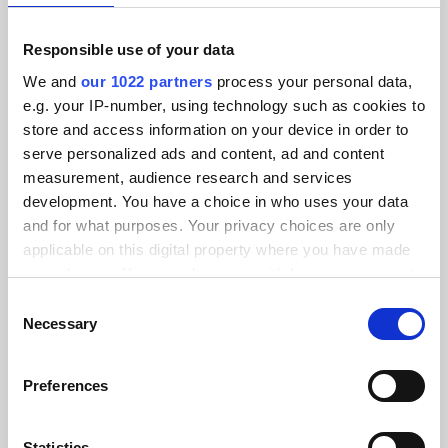
Responsible use of your data
We and
our 1022 partners
process your personal data,
e.g. your IP-number, using technology such as cookies to
store and access information on your device in order to
serve personalized ads and content, ad and content
measurement, audience research and services
development. You have a choice in who uses your data
and for what purposes. Your privacy choices are only
applicable on this digital property where you have made
your choices. You can change or withdraw your consent
any time from the Cookie Declaration or by clicking on
Consent
the Privacy trigger icon.
Necessary
Selection
If you allow, we would also like to:
Preferences
Collect information about your geographical location
which can be accurate to within several meters
Schützende Reiseausrüstung
Identify your device by actively scanning it for
Statistics