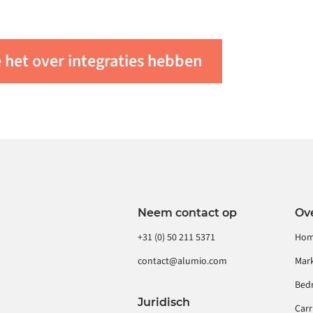
e connector op aanvraag
PaaS uw specifieke
 het over integraties hebben
t u
neem contact met ons
Neem contact op
Ov
+31 (0) 50 211 5371
Ho
contact@alumio.com
Mar
Bedr
Juridisch
Carr