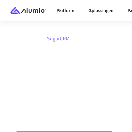
Platform
Oplossingen
Pa
Marktplaats
SugarCRM
Integreer
Suga
alles
Koppel SugarCRM met elke applicatie om data
workflows te automatiseren en de productivite
verhogen.