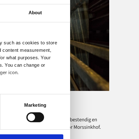
About
y such as cookies to store
nd content measurement,
for what purposes. Your
es. You can change or
ger icon.
several meters
Bouwmaterialen
Morssinkhof
Marketing
ails section
.
et organiseren van een toekomstbestendig en
eïntegreerd data-ecosysteem voor Morssinkhof.
o your computer. You can block
the functioning of the