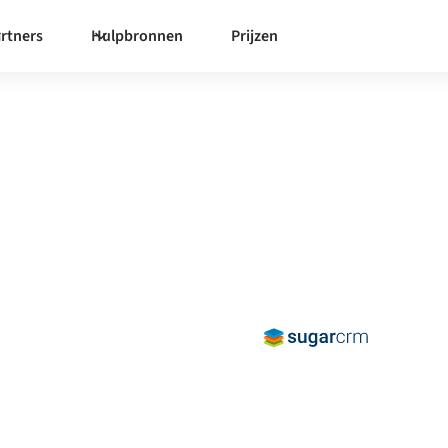
rtners
Hulpbronnen
Prijzen
rCRM
met
 te synchroniseren,
it binnen uw organisatie te