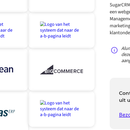
SugarCRM i
een webge
Manageme
marketing
klantonde
Alum
deze
aang
Cont
uit
Bezo