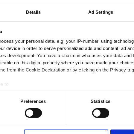
Drake & Farrell
Details
Ad Settings
Snelle en toekomstbestendige, API-gestuurde
integraties bouwen voor Drake & Farrell.
a
ocess your personal data, e.g. your IP-number, using technolog
ur device in order to serve personalized ads and content, ad a
ces development. You have a choice in who uses your data and 
licable on this digital property where you have made your choic
e from the Cookie Declaration or by clicking on the Privacy trig
e to:
bout your geographical location which can be accurate to within 
 actively scanning it for specific characteristics (fingerprinting)
Preferences
Statistics
 personal data is processed and set your preferences in the
det
H
g
bsite. A cookie is a small text file that a web browser saves t
by changing your browser settings accordingly. This could affect 