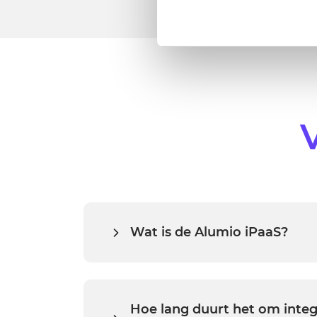
website, however. We also use
Wat is de Alumio iPaaS?
De Alumio iPaaS is een low-code, cloud-nat
a-service waarmee gebruikers meerdere app
kunnen verbinden, processen kunnen auto
hun hele organisatie kunnen synchronisere
Hoe lang duurt het om inte