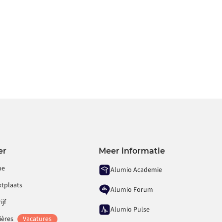
er
Meer informatie
me
Alumio Academie
ktplaats
Alumio Forum
ijf
Alumio Pulse
ières
Vacatures