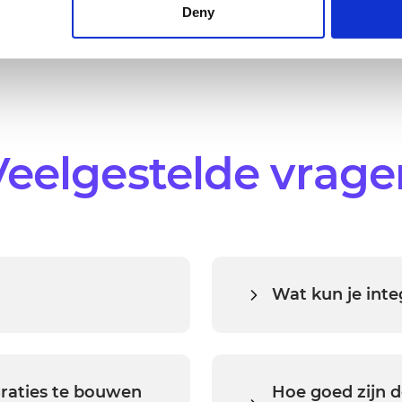
 third-party ad networks for advertising certain Alumio services
Deny
Veelgestelde vrage
Wat kun je int
ive integratieplatform-as-
Met de Alumio iPaaS kunt u
licaties met elkaar
Toepassingen: ER
matiseren en gegevens in
systemen, tools 
n via een
graties te bouwen
Hoe goed zijn d