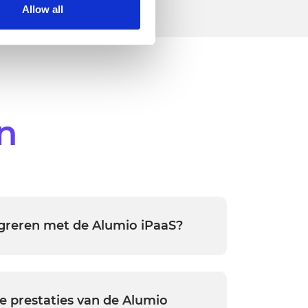
 on the internet
Allow all
n
egreren met de Alumio iPaaS?
 vrijwel alles integreren:
P, CRM, e-commerceplatforms, PIM-
voor marketingautomatisering en meer.
e prestaties van de Alumio