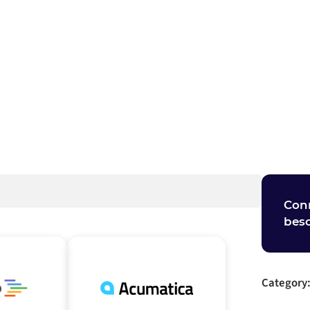
 contact op
Con
bes
Category