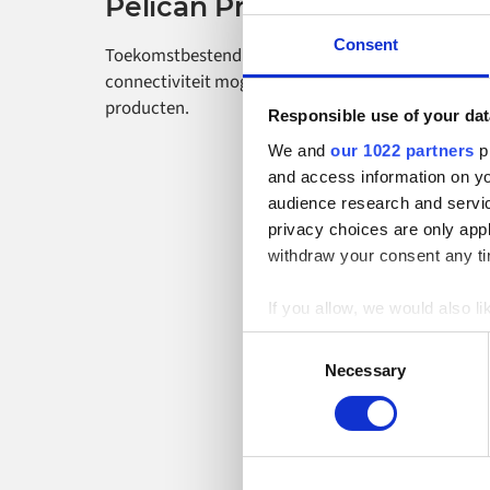
Pelican Products
Consent
Toekomstbestendige ERP- en e-commerce-
connectiviteit mogelijk maken voor Pelican-
producten.
Responsible use of your dat
We and
our 1022 partners
pr
and access information on yo
audience research and servi
privacy choices are only app
withdraw your consent any tim
If you allow, we would also lik
Collect information a
Consent
Identify your device by
Necessary
Selection
Find out more about how your
Alumio uses cookies on its we
the use of cookies generally 