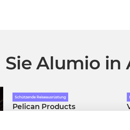
 Sie Alumio in 
Schützende Reiseausrüstung
Pelican Products
Wir ermöglichen eine zukunftssichere ERP- und E-
A
Commerce-Konnektivität für Pelican Products.
A