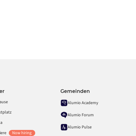
er
Gemeinden
ause
Alumio Academy
tplatz
Alumio Forum
ma
Alumio Pulse
iere
Now hiring