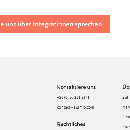
umio iPaaS Ihrem
kann, finden Sie unter
ie uns über Integrationen sprechen
o an
.
Kontaktiere uns
Üb
+31 (0) 50 211 5371
Zuh
contact@alumio.com
Mark
Fir
Rechtliches
Karr