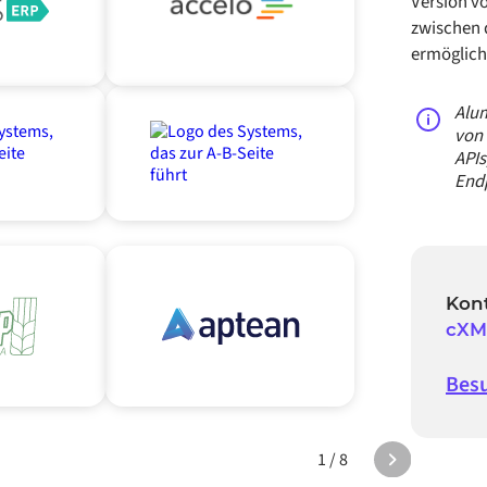
Version v
zwischen 
ermöglich
Alum
von 
APIs
End
Kont
cXM
Besu
1 / 8