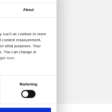
About
y such as cookies to store
nd content measurement,
for what purposes. Your
es. You can change or
ger icon.
several meters
Marketing
ails section
.
o your computer. You can block
the functioning of the