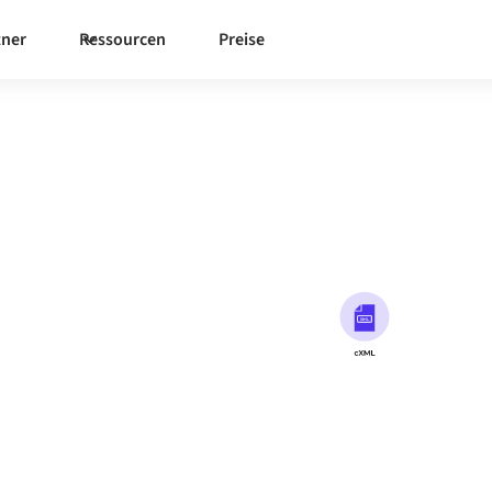
tner
Ressourcen
Preise
mit allem
chronisieren Sie Daten,
 die Produktivität.
ie Kontakt auf