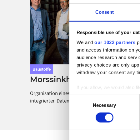
Consent
Responsible use of your dat
We and
our 1022 partners
pr
and access information on yo
audience research and servi
privacy choices are only app
Baustoffe
withdraw your consent any tim
Morssinkhof
If you allow, we would also lik
Organisation eines zukunftssicheren und
Collect information a
Consent
integrierten Datenökosystems für Morssinkhof.
Identify your device by
Necessary
Selection
Find out more about how your
Alumio uses cookies on its we
the use of cookies generally 