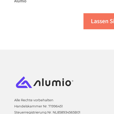
Weitere Informationen darüber, wie das Al
speziellen Anwendungsfall zugute kommen 
Lassen S
kontaktiere uns
oder
fordern Sie eine Dem
Alle Rechte vorbehalten
Handelskammer Nr. 71996451
Steuerregistrierung Nr. NL858934565B01