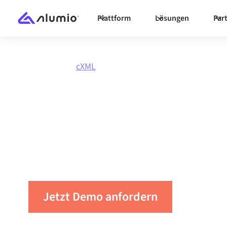
Plattform
Lösungen
Par
Marktplatz
cXML
Integriere
cXML
Verbinden Sie cXML mit jeder Anwendung, syn
automatisieren Sie Workflows und steigern Sie
Jetzt Demo anfordern
Nehmen S