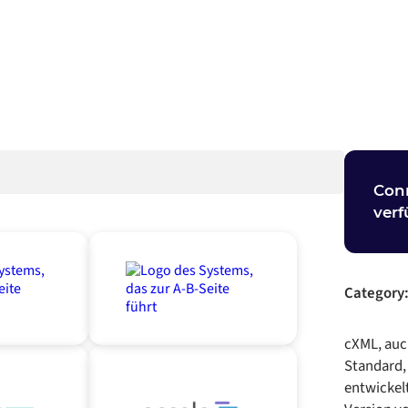
Con
verf
Category
cXML, auc
Standard,
entwickelt