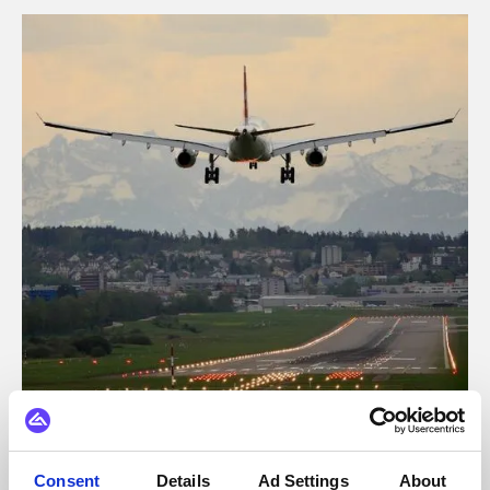
Resetjänster
Vinci Airports
Consent
Details
Ad Settings
About