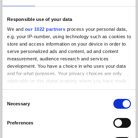
Sömlöst integrera resetjänster för Vinci Airports med e-
handel.
Responsible use of your data
We and
our 1022 partners
process your personal data,
e.g. your IP-number, using technology such as cookies to
store and access information on your device in order to
serve personalized ads and content, ad and content
measurement, audience research and services
development. You have a choice in who uses your data
and for what purposes. Your privacy choices are only
applicable on this digital property where you have made
your choices. You can change or withdraw your consent
any time from the Cookie Declaration or by clicking on
Consent
the Privacy trigger icon.
Necessary
Selection
If you allow, we would also like to:
Preferences
Collect information about your geographical location
which can be accurate to within several meters