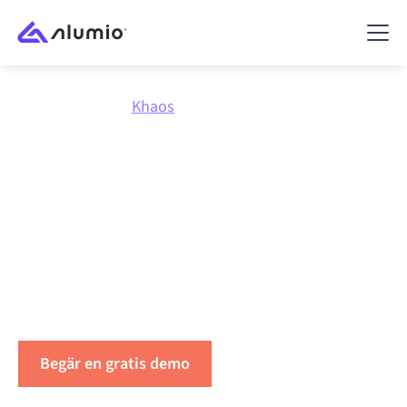
Marknadsplats
Khaos
Integrera
Khaos
med vad
som helst
Koppla Khaos till vilken applikation som helst för att
synkronisera data, automatisera arbetsflöden och
öka produktiviteten.
Begär en gratis demo
Hör av dig