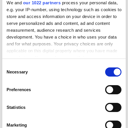
We and
our 1022 partners
process your personal data,
e.g. your IP-number, using technology such as cookies to
store and access information on your device in order to
serve personalized ads and content, ad and content
measurement, audience research and services
development. You have a choice in who uses your data
Alumio nyheter
and for what purposes. Your privacy choices are only
Alumio säkrar strategiska investeringar
applicable on this digital property where you have made
från Lexar Partners för att påskynda
your choices. You can change or withdraw your consent
any time from the Cookie Declaration or by clicking on
innovation och tillväxt
Consent
the Privacy trigger icon.
Necessary
Selection
Detta strategiska partnerskap stärker vårt ömsesidiga engagemang
för digital innovation.
If you allow, we would also like to:
Preferences
Collect information about your geographical location
which can be accurate to within several meters
Identify your device by actively scanning it for
Statistics
specific characteristics (fingerprinting)
Find out more about how your personal data is processed
Marketing