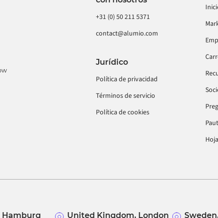
Inic
+31 (0) 50 211 5371
Mar
contact@alumio.com
Emp
Car
Jurídico
low
Rec
Política de privacidad
Soci
Términos de servicio
Preg
Política de cookies
Pau
Hoja
, Hamburg
United Kingdom, London
Sweden,