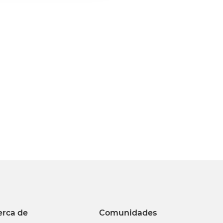
n
o
erca de
Comunidades