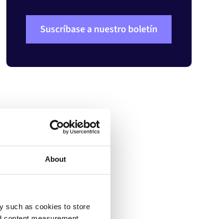
Suscríbase a nuestro boletín
About
y such as cookies to store
ntes de nuestra empresa.
nd content measurement,