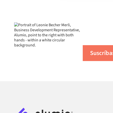
Obte
más 
Suscríba