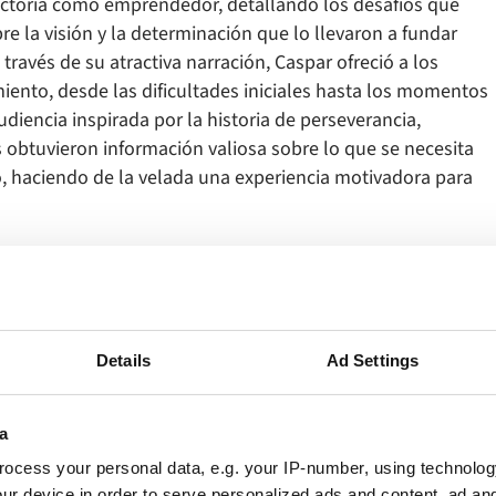
ectoria como emprendedor, detallando los desafíos que
e la visión y la determinación que lo llevaron a fundar
ravés de su atractiva narración, Caspar ofreció a los
iento, desde las dificultades iniciales hasta los momentos
audiencia inspirada por la historia de perseverancia,
 obtuvieron información valiosa sobre lo que se necesita
o, haciendo de la velada una experiencia motivadora para
Details
Ad Settings
Explore otras noticias
a
ocess your personal data, e.g. your IP-number, using technolog
tos recientes a los que asistimos y las actualizaciones más recie
ur device in order to serve personalized ads and content, ad a