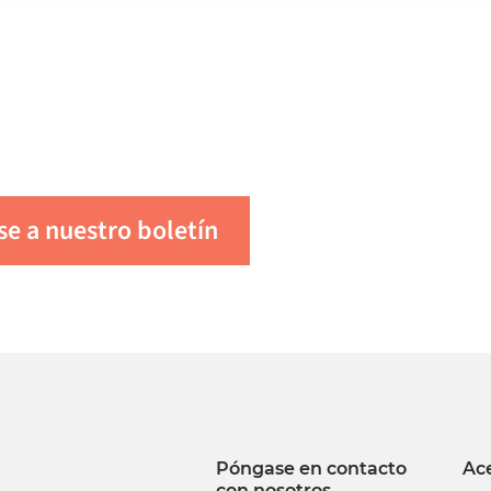
nga la informació
reciente de Alumi
se a nuestro boletín
Póngase en contacto
Ac
con nosotros