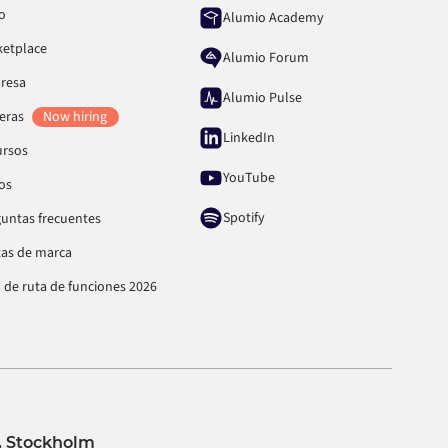
io
Alumio Academy
ketplace
Alumio Forum
resa
Alumio Pulse
reras
Now hiring
LinkedIn
ursos
YouTube
os
Spotify
untas frecuentes
tas de marca
 de ruta de funciones 2026
 Stockholm