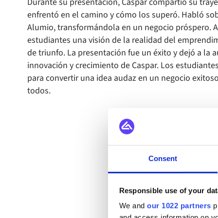
Durante su presentación, Caspar compartió su tray
enfrentó en el camino y cómo los superó. Habló sobr
Alumio, transformándola en un negocio próspero. A t
estudiantes una visión de la realidad del emprendim
de triunfo. La presentación fue un éxito y dejó a la 
innovación y crecimiento de Caspar. Los estudiantes
para convertir una idea audaz en un negocio exitos
todos.
Consent
Responsible use of your dat
We and
our 1022 partners
pr
Lea todo sobre los even
and access information on yo