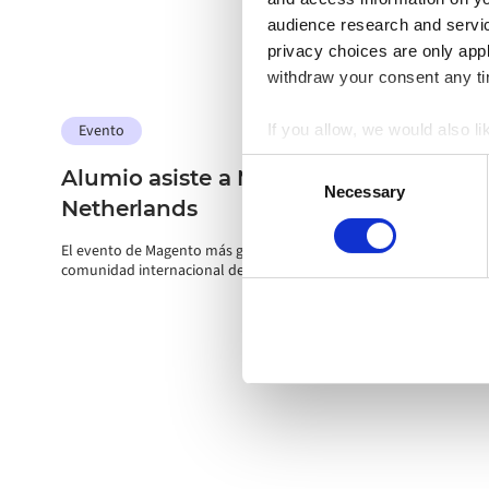
audience research and servi
privacy choices are only app
withdraw your consent any tim
Evento
If you allow, we would also lik
Collect information a
Consent
Alumio asiste a Meet Magento
Identify your device by
Necessary
Selection
Netherlands
Find out more about how your
El evento de Magento más grande del país que reúne a la
Alumio uses cookies on its we
comunidad internacional de Magento y Adobe Commerce.
the use of cookies generally 
website, however. We also use