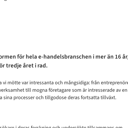
rmen för hela e-handelsbranschen i mer än 16 år
r tredje året i rad.
 vi mötte var intressanta och mångsidiga: från entreprenör
n verksamhet till mogna företagare som är intresserade av en
 sina processer och tillgodose deras fortsatta tillväxt.
sökare i deras forskning och undersökte tillsammans om