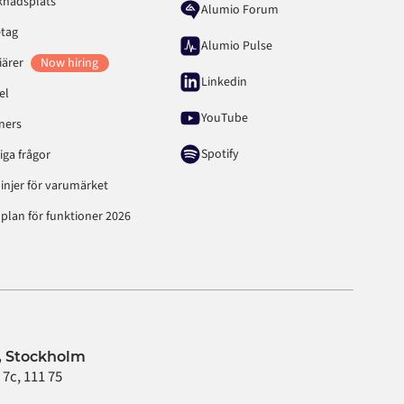
knadsplats
Alumio Forum
etag
Alumio Pulse
iärer
Now hiring
Linkedin
el
YouTube
ners
Spotify
iga frågor
linjer för varumärket
plan för funktioner 2026
 Stockholm
7c, 111 75