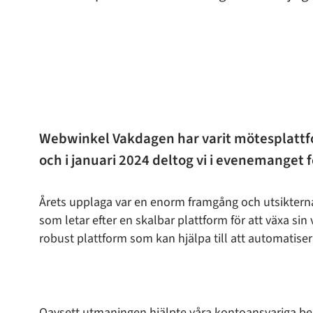
Webwinkel Vakdagen har varit mötesplattfo
och i januari 2024 deltog vi i evenemanget fö
Årets upplaga var en enorm framgång och utsikterna
som letar efter en skalbar plattform för att växa si
robust plattform som kan hjälpa till att automatisera
Oavsett utmaningen hjälpte våra kontoansvariga be