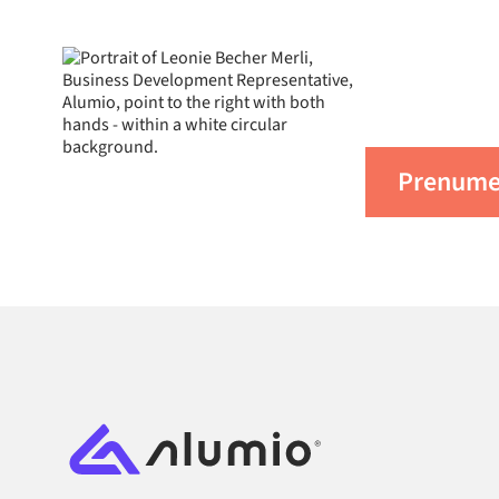
Få d
från
Prenumer