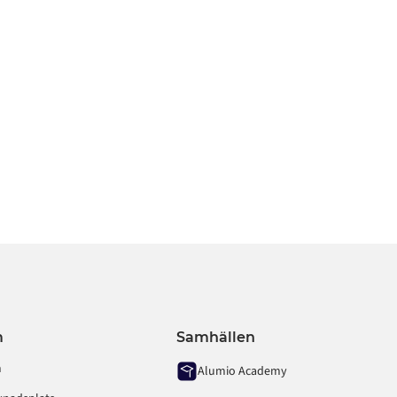
a
m
Samhällen
m
Alumio Academy