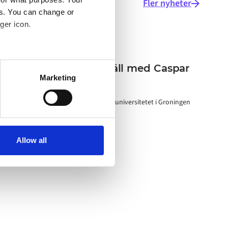
Fler nyheter
es. You can change or
ger icon.
Händelse
several meters
EBF:s entreprenörskväll med Caspar
Marketing
Hardholt
ails section
.
Diskuterar grundandet av Alumio vid universitetet i Groningen
o your computer. You can block
the functioning of the
 on the internet
Allow all