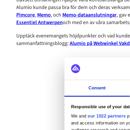
Alumio kunde passa bra för dem och deras verksamh
Pimcore
,
Memo
, och
Memo-dataanslutningar
, gav 
Essentiel Antwerpen
och med en av våra samarbets
Upptäck evenemangets höjdpunkter och vad kunderna 
sammanfattningsblogg:
Alumio på Webwinkel Vakd
Consent
Responsible use of your dat
Läs allt o
We and
our 1022 partners
pr
and access information on yo
audience research and servi