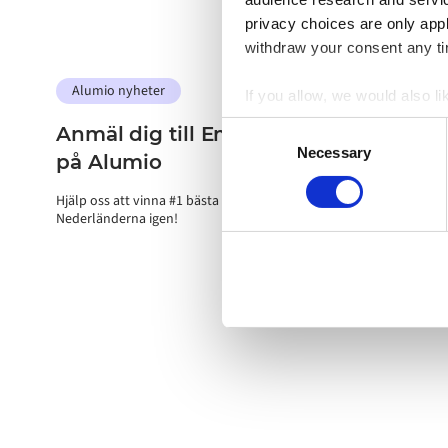
privacy choices are only app
withdraw your consent any tim
Alumio nyheter
If you allow, we would also lik
Collect information a
Consent
Anmäl dig till Emerge 100 och rösta
Identify your device by
Necessary
Selection
på Alumio
Find out more about how your
Hjälp oss att vinna #1 bästa IT-molntjänsteleverantör i
Nederländerna igen!
Alumio uses cookies on its we
the use of cookies generally 
website, however. We also use