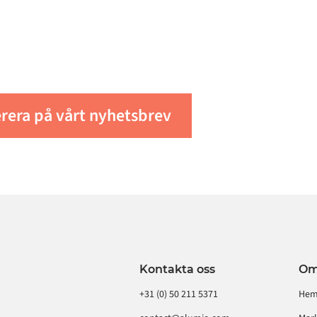
e senaste insiktern
 Alumio
era på vårt nyhetsbrev
Kontakta oss
O
+31 (0) 50 211 5371
He