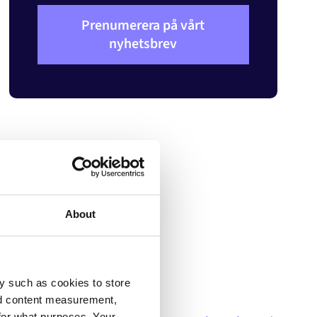
Prenumerera på vårt
nyhetsbrev
About
r
dateringar.
y such as cookies to store
nd content measurement,
for what purposes. Your