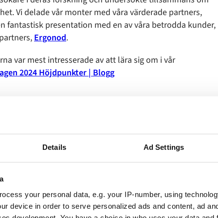
et. Vi delade vår monter med våra värderade partners,
en fantastisk presentation med en av våra betrodda kunder,
partners,
Ergonod
.
var mest intresserade av att lära sig om i vår
agen 2024 Höjdpunkter | Blogg
Details
Ad Settings
Utforska andra nyhete
a
m de senaste evenemangen vi deltog i och våra senaste företagsupp
ocess your personal data, e.g. your IP-number, using technolog
ur device in order to serve personalized ads and content, ad a
ces development. You have a choice in who uses your data and 