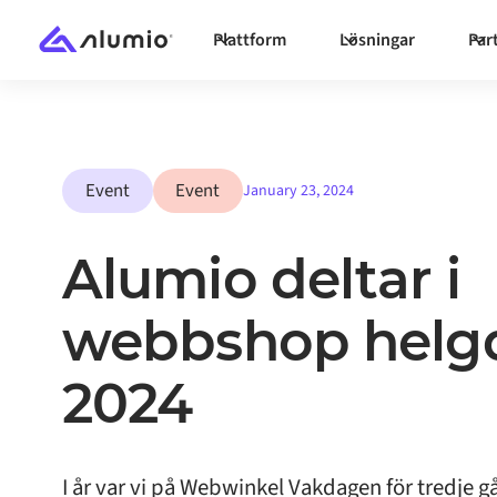
Plattform
Lösningar
Par
Event
Event
January 23, 2024
Alumio deltar i
webbshop helg
2024
I år var vi på Webwinkel Vakdagen för tredje g