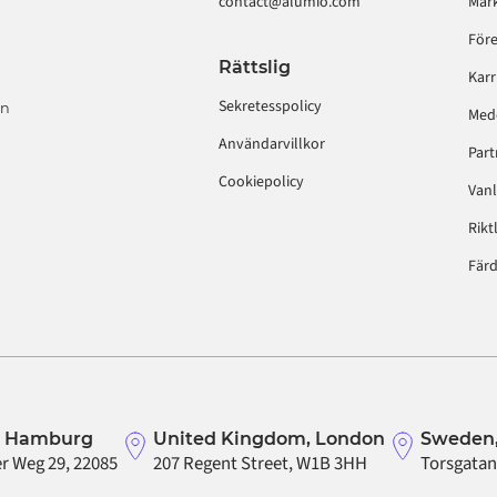
contact@alumio.com
Mar
För
Rättslig
Karr
Sekretesspolicy
on
Med
Användarvillkor
Part
Cookiepolicy
Vanl
Rikt
Färd
, Hamburg
United Kingdom, London
Sweden,
r Weg 29, 22085
207 Regent Street, W1B 3HH
Torsgatan 