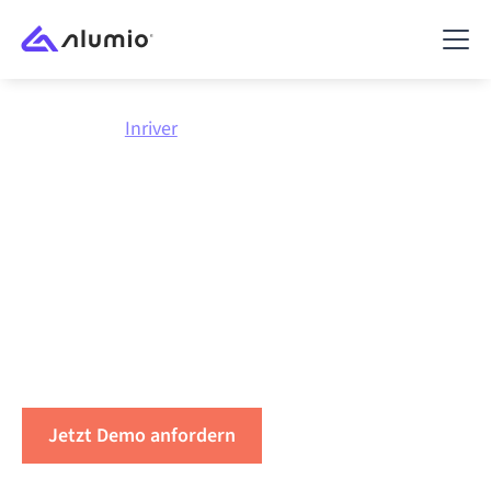
Marktplatz
Inriver
Integriere
Inriver
mit
allem
Verbinden Sie Inriver mit jeder Anwendung,
synchronisieren Sie Daten, automatisieren Sie
Workflows und steigern Sie die Produktivität.
Jetzt Demo anfordern