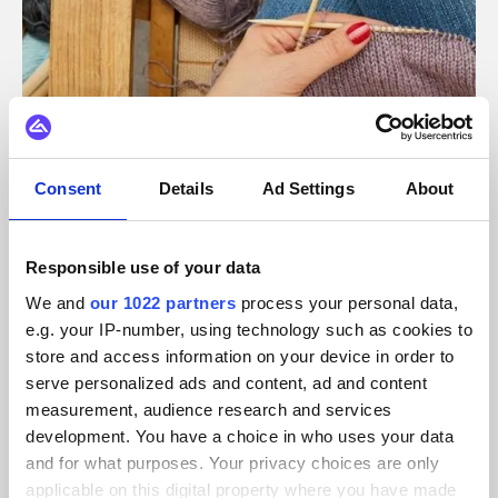
Consent
Details
Ad Settings
About
Responsible use of your data
We and
our 1022 partners
process your personal data,
Einzelhandel für Bastelbedarf
Selfmade
e.g. your IP-number, using technology such as cookies to
store and access information on your device in order to
Wie Selfmade seine Integrationslandschaft mit Alumio
serve personalized ads and content, ad and content
modernisierte
measurement, audience research and services
development. You have a choice in who uses your data
and for what purposes. Your privacy choices are only
applicable on this digital property where you have made