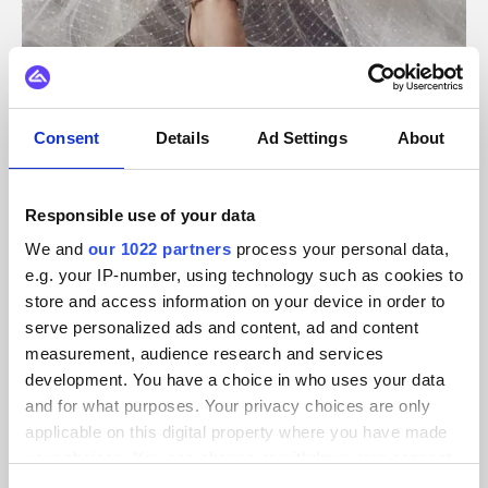
Consent
Details
Ad Settings
About
Brautaccessoires
Responsible use of your data
ShoeStories
We and
our 1022 partners
process your personal data,
Ermöglicht ShoeStories integrierte, kanalübergreifende
e.g. your IP-number, using technology such as cookies to
Einkaufserlebnisse in Echtzeit.
store and access information on your device in order to
serve personalized ads and content, ad and content
measurement, audience research and services
development. You have a choice in who uses your data
and for what purposes. Your privacy choices are only
applicable on this digital property where you have made
your choices. You can change or withdraw your consent
any time from the Cookie Declaration or by clicking on