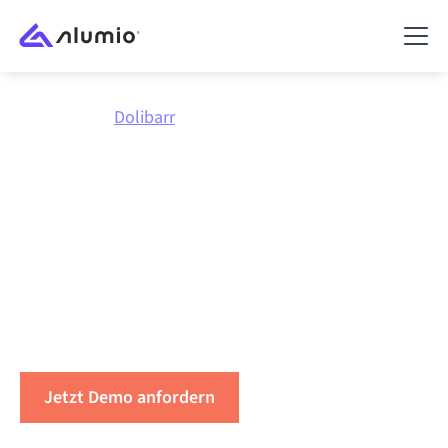
Marktplatz
Dolibarr
Integriere
Dolibarr
mit
allem
Verbinden Sie Dolibarr mit jeder Anwendung,
synchronisieren Sie Daten, automatisieren Sie
Workflows und steigern Sie die Produktivität.
Jetzt Demo anfordern