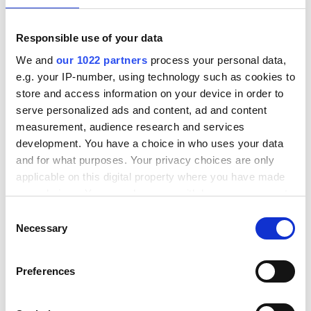
Herausforderungen bei der Skalierbarkeit:
Die
Verwaltung und Wartung vieler RPA-Bots kann
Responsible use of your data
komplex werden und zusätzliche Ressourcen
We and
our 1022 partners
process your personal data,
erfordern.
e.g. your IP-number, using technology such as cookies to
Komplexität des Workflows:
Komplexe
store and access information on your device in order to
Prozessabläufe können erheblichen Aufwand
serve personalized ads and content, ad and content
und Zeit erfordern, um RPA-Lösungen effektiv zu
measurement, audience research and services
entwerfen, zu testen und bereitzustellen.
development. You have a choice in who uses your data
and for what purposes. Your privacy choices are only
applicable on this digital property where you have made
Was sind die Hauptunterschiede
your choices. You can change or withdraw your consent
zwischen iPaaS und RPA?
any time from the Cookie Declaration or by clicking on
Consent
Obwohl sowohl iPaaS als auch RPA
the Privacy trigger icon.
Necessary
Selection
Automatisierungsfunktionen bieten, unterscheiden
sie sich in ihrem Umfang und Schwerpunkt:
If you allow, we would also like to:
Preferences
Collect information about your geographical location
which can be accurate to within several meters
Integration versus Automatisierung:
iPaaS-