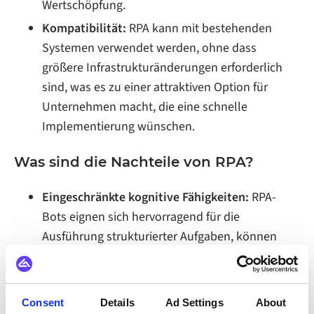
Wertschöpfung.
Kompatibilität:
RPA kann mit bestehenden
Systemen verwendet werden, ohne dass
größere Infrastrukturänderungen erforderlich
sind, was es zu einer attraktiven Option für
Unternehmen macht, die eine schnelle
Implementierung wünschen.
Was sind die Nachteile von RPA?
Eingeschränkte kognitive Fähigkeiten:
RPA-
Bots eignen sich hervorragend für die
Ausführung strukturierter Aufgaben, können
jedoch mit unstrukturierten Daten oder
Entscheidungen, die menschliches
Urteilsvermögen erfordern, zu kämpfen haben.
Consent
Details
Ad Settings
About