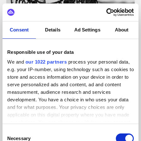
Consent
Details
Ad Settings
About
Produits Intimité
Shots
Responsible use of your data
Renforcez les prises de vue grâce à la numérisation et à la
We and
our 1022 partners
process your personal data,
connectivité.
e.g. your IP-number, using technology such as cookies to
store and access information on your device in order to
serve personalized ads and content, ad and content
measurement, audience research and services
development. You have a choice in who uses your data
and for what purposes. Your privacy choices are only
applicable on this digital property where you have made
your choices. You can change or withdraw your consent
any time from the Cookie Declaration or by clicking on
Consent
the Privacy trigger icon.
Necessary
Selection