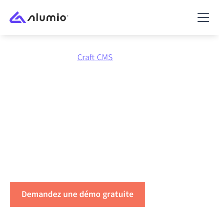
Place de marché
Craft CMS
Connectez
Craft CMS
à
tout
Connectez Craft CMS à n’importe quelle application
pour synchroniser les données, automatiser les
workflows et gagner en productivité.
Demandez une démo gratuite