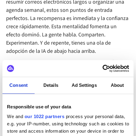
resumir correos electrónicos largos u organizar una
agenda semanal, estos son puntos de entrada
perfectos. La recompensa es inmediata y la confianza
crece rápidamente. Esta mentalidad fomenta un
efecto dominó. La gente habla. Comparten.
Experimentan. Y de repente, tienes una ola de
adopción de la IA de abajo hacia arriba.
Por cierto,
Encuesta de Deloitte 2023
descubrió que el
62% de las implementaciones exitosas de IA
comenzaron con tareas pequeñas y repetitivas:
Consent
Details
Ad Settings
About
clasificación de correos electrónicos, generación de
informes o resumen de contenido. Estas
microganancias generan impulso y muestran valor
Responsible use of your data
rápidamente, lo que las convierte en puntos de
We and
our 1022 partners
process your personal data,
partida ideales para una adopción más amplia de la
e.g. your IP-number, using technology such as cookies to
IA.
store and access information on your device in order to