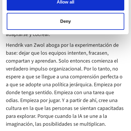
valioso será ser el que se pregunte por qué. Esto
Allow all
can block the use of cookies generally by changing your
significa que la IA no eliminará puestos de trabajo,
browser settings accordingly. This could affect the
sino que simplemente cambiará su valor. El futuro
functioning of the website, however. We also use third-
Deny
pertenece a las personas que pueden liderar,
party ad networks for advertising certain Alumio services
adaptarse y cocrear.
on the internet
Hendrik van Zwol aboga por la experimentación de
base: dejar que los equipos intenten, fracasen,
compartan y aprendan. Solo entonces comienza el
verdadero impulso organizacional. Por lo tanto, no
espere a que se llegue a una comprensión perfecta o
a que se adopte una política jerárquica. Empieza por
donde tenga sentido. Empieza con una tarea que
odias. Empieza por jugar. Y a partir de ahí, cree una
cultura en la que las personas se sientan capacitadas
para explorar. Porque cuando la IA se une a la
imaginación, las posibilidades se multiplican.