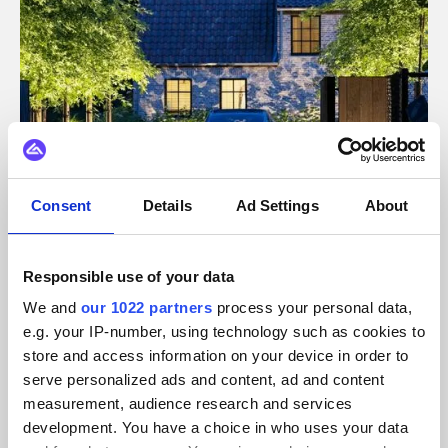
Consent
Details
Ad Settings
About
Éclairage extérieur
Responsible use of your data
in-lite
We and
our 1022 partners
process your personal data,
Comment in-lite a repris le contrôle de ses intégrations et
e.g. your IP-number, using technology such as cookies to
s'est développée à l'échelle mondiale grâce à Alumio.
store and access information on your device in order to
serve personalized ads and content, ad and content
measurement, audience research and services
development. You have a choice in who uses your data