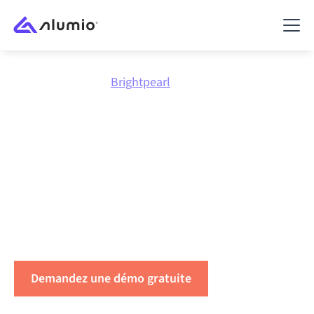
Place de marché
Brightpearl
Connectez
Brightpearl
à
tout
Connectez Brightpearl à n’importe quelle application
pour synchroniser les données, automatiser les
workflows et gagner en productivité.
Demandez une démo gratuite