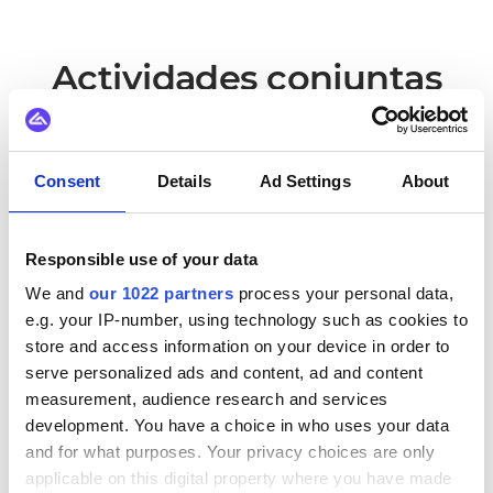
Actividades conjuntas
Optimización de integraciones de
sistemas complejos y aumento de
Consent
Details
Ad Settings
About
la eficiencia operativa para
Zorgboodschap
Responsible use of your data
Descubra cómo Alumio optimizó las integraciones de
We and
our 1022 partners
process your personal data,
sistemas complejos para Zorgboodschap.
e.g. your IP-number, using technology such as cookies to
store and access information on your device in order to
Lea el estudio de caso
serve personalized ads and content, ad and content
measurement, audience research and services
Discutiendo el papel de iPaaS en
development. You have a choice in who uses your data
and for what purposes. Your privacy choices are only
los paisajes digitales modernos
applicable on this digital property where you have made
con Synetic