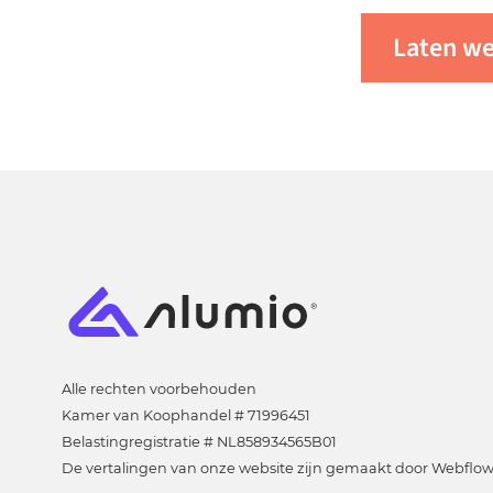
Voor meer informatie over hoe de Alumio i
Laten we
gebruikssituatie ten goede kan komen, kun
op
of
vraag een demo aan
.
Alle rechten voorbehouden
Kamer van Koophandel # 71996451
Belastingregistratie # NL858934565B01
De vertalingen van onze website zijn gemaakt door Webflow 