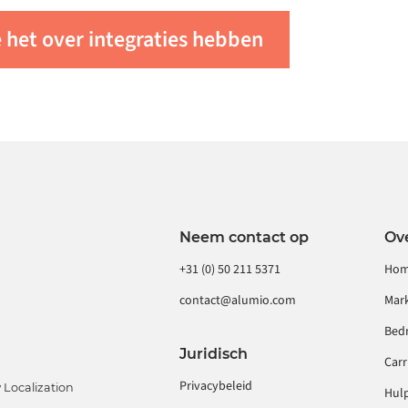
PaaS uw specifieke
 het over integraties hebben
t u
neem contact met ons
Neem contact op
Ov
+31 (0) 50 211 5371
Ho
contact@alumio.com
Mar
Bedr
Juridisch
Carr
Privacybeleid
Localization
Hul