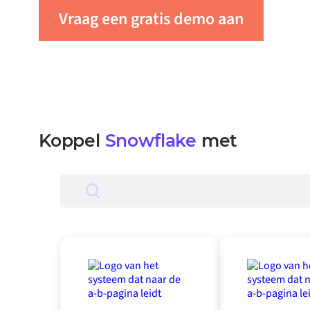
Vraag een gratis demo aan
Neem
Koppel
Snowflake
met