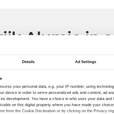
ijk Alumio in a
Details
Ad Settings
Kleding en accessoires
Van Tilburg
a
le
Integratie van het volledige applicatie-ecosysteem
H
ocess your personal data, e.g. your IP-number, using technolog
van Van Tilburg.
a
ur device in order to serve personalized ads and content, ad a
ces development. You have a choice in who uses your data and 
licable on this digital property where you have made your choic
e from the Cookie Declaration or by clicking on the Privacy trig