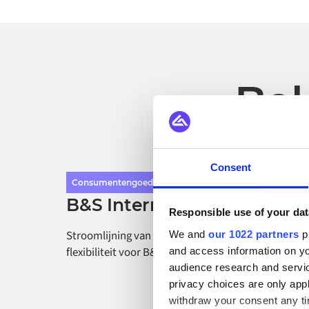
Bek
Consent
Consumentengoederen
B&S International
Responsible use of your dat
Stroomlijning van gegevensstromen en operatione
We and
our 1022 partners
pr
flexibiliteit voor B&S International
and access information on yo
audience research and servi
privacy choices are only app
withdraw your consent any tim