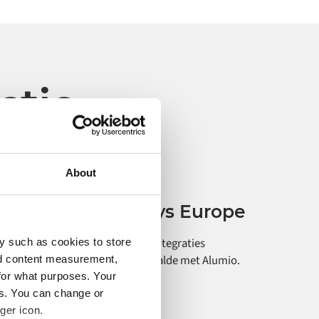
ctie
About
Promotionele displays
Showdown Displays Europe
oe Showdown Displays Europe integraties
y such as cookies to store
utomatiseerde en sneller opschaalde met Alumio.
nd content measurement,
for what purposes. Your
es. You can change or
ger icon.