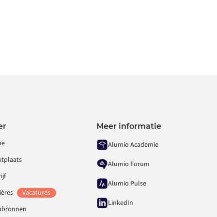
er
Meer informatie
me
Alumio Academie
ktplaats
Alumio Forum
ijf
Alumio Pulse
ières
Vacatures
LinkedIn
pbronnen