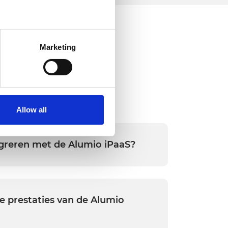
several meters
Marketing
ails section
.
n
o your computer. You can block
the functioning of the
 on the internet
Allow all
egreren met de Alumio iPaaS?
 vrijwel alles integreren:
P, CRM, e-commerceplatforms, PIM-
voor marketingautomatisering en meer.
e prestaties van de Alumio
 API's, databases, cloudopslag en
ie.