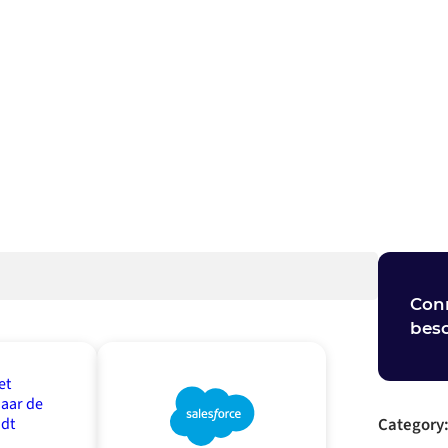
 contact op
Conn
besc
Category