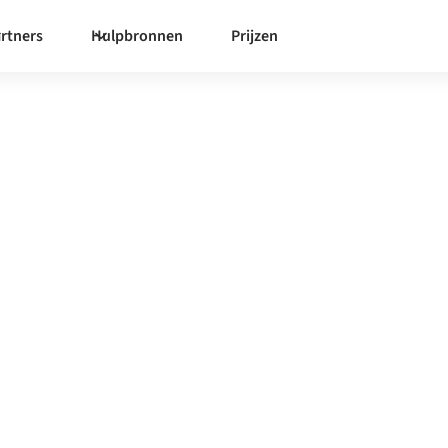
rtners
Hulpbronnen
Prijzen
lake
met
 te synchroniseren,
it binnen uw organisatie te