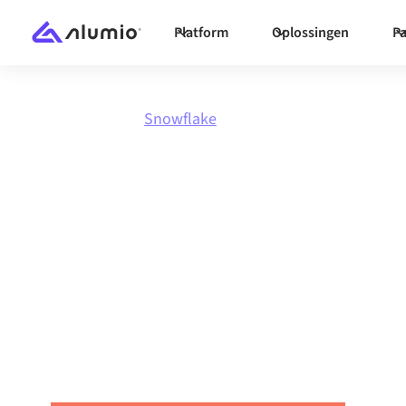
Platform
Oplossingen
Pa
Marktplaats
Snowflake
Integreer
Snowf
alles
Koppel Snowflake met elke applicatie om data
workflows te automatiseren en de productivite
verhogen.