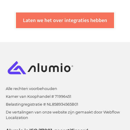
kunt u
neem contact met ons op
of
vraag een demo
aan
.
Laten we het over integraties hebben
Alle rechten voorbehouden
Kamer van Koophandel # 71996451
Belastingregistratie # NL858934565B01
De vertalingen van onze website zijn gemaakt door Webflow
Localization