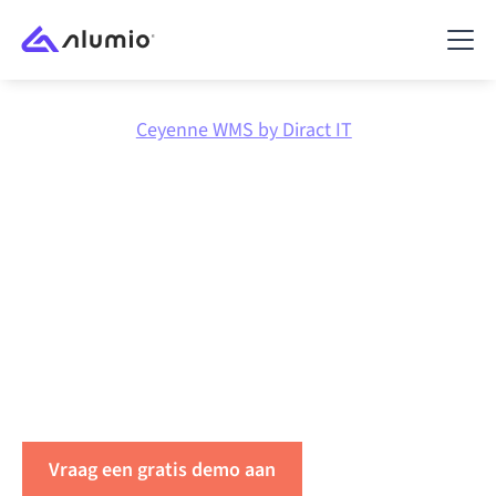
Marktplaats
Ceyenne WMS by Diract IT
Integreer
Ceyenne WMS
by Diract IT
met alles
Koppel Ceyenne WMS by Diract IT met elke applicatie
om data te synchroniseren, workflows te
automatiseren en de productiviteit binnen uw
organisatie te verhogen.
Vraag een gratis demo aan