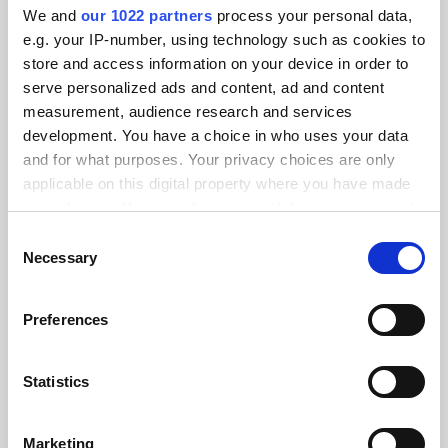
We and
our 1022 partners
process your personal data,
e.g. your IP-number, using technology such as cookies to
store and access information on your device in order to
serve personalized ads and content, ad and content
measurement, audience research and services
development. You have a choice in who uses your data
and for what purposes. Your privacy choices are only
applicable on this digital property where you have made
your choices. You can change or withdraw your consent
any time from the Cookie Declaration or by clicking on
Consent
the Privacy trigger icon.
Necessary
Selection
If you allow, we would also like to:
Preferences
Collect information about your geographical location
which can be accurate to within several meters
Productos de intimidad
Identify your device by actively scanning it for
Statistics
Shots
specific characteristics (fingerprinting)
Potenciando las fotos con digitalización y conectividad.
Find out more about how your personal data is processed
Marketing