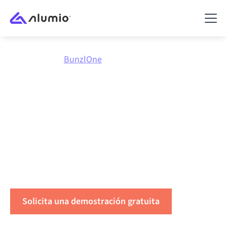
Marketplace
BunzlOne
Conecta
BunzlOne
con
todo
Conecta BunzlOne con cualquier aplicación para
sincronizar datos, automatizar flujos de trabajo y
aumentar la productividad.
Solicita una demostración gratuita