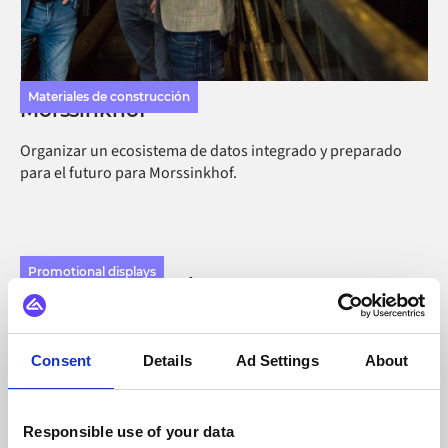
Materiales de construcción
Morssinkhof
Organizar un ecosistema de datos integrado y preparado
para el futuro para Morssinkhof.
Promotional displays
Showdown Displays Europe
Discover how Showdown Displays Europe streamlined
customer integrations and scaled operations with Alumio.
Consent
Details
Ad Settings
About
Responsible use of your data