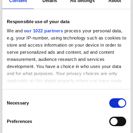
Consent
Details
Ad Settings
About
negocio.
Responsible use of your data
Con Alumio y X-com, las empresas sacan el
We and
our 1022 partners
process your personal data,
máximo provecho de su integración de
e.g. your IP-number, using technology such as cookies to
datos: menos trabajo manual, más
store and access information on your device in order to
automatización y un impacto directo en los
serve personalized ads and content, ad and content
ingresos y la eficiencia».
measurement, audience research and services
development. You have a choice in who uses your data
and for what purposes. Your privacy choices are only
Lago de Rooij
applicable on this digital property where you have made
Director técnico, X-com
your choices. You can change or withdraw your consent
any time from the Cookie Declaration or by clicking on
Consent
the Privacy trigger icon.
Necessary
Selection
Con la integración de sistemas adecuada, las
empresas pueden acelerar y optimizar sus procesos
If you allow, we would also like to:
de inmediato. Sin embargo, X-com ofrece más que
Preferences
Collect information about your geographical location
solo tecnología; ayuda a las empresas a descubrir
which can be accurate to within several meters