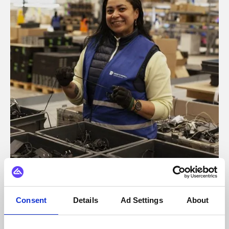
Supply chain-oplossingen
Drake & Farrell
Consent
Details
Ad Settings
About
Snelle en toekomstbestendige, API-gestuurde integraties
bouwen voor Drake & Farrell.