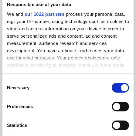
Responsible use of your data
We and
our 1022 partners
process your personal data,
e.g. your IP-number, using technology such as cookies to
store and access information on your device in order to
serve personalized ads and content, ad and content
measurement, audience research and services
development. You have a choice in who uses your data
and for what purposes. Your privacy choices are only
applicable on this digital property where you have made
your choices. You can change or withdraw your consent
any time from the Cookie Declaration or by clicking on
Consent
the Privacy trigger icon.
Necessary
Selection
If you allow, we would also like to:
Preferences
Collect information about your geographical location
which can be accurate to within several meters
Identify your device by actively scanning it for
Statistics
specific characteristics (fingerprinting)