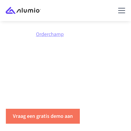
Marktplaats
Orderchamp
Integreer
Orderchamp
met alles
Koppel Orderchamp met elke applicatie om data te
synchroniseren, workflows te automatiseren en de
productiviteit binnen uw organisatie te verhogen.
Vraag een gratis demo aan