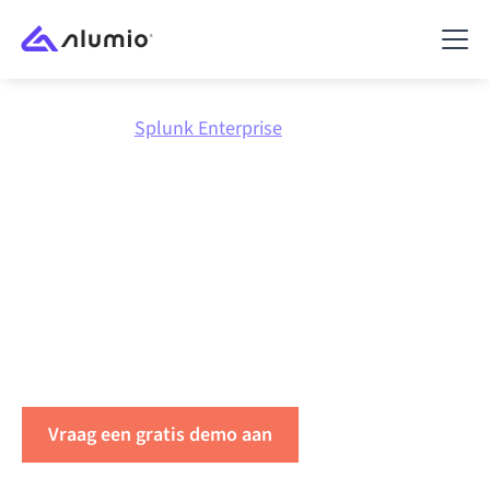
Marktplaats
Splunk Enterprise
Integreer
Splunk
Enterprise
met alles
Koppel Splunk Enterprise met elke applicatie om data
te synchroniseren, workflows te automatiseren en de
productiviteit binnen uw organisatie te verhogen.
Vraag een gratis demo aan