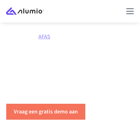
Marktplaats
AFAS
Integreer
AFAS
met alles
Koppel AFAS met elke applicatie om data te
synchroniseren, workflows te automatiseren en de
productiviteit binnen uw organisatie te verhogen.
Vraag een gratis demo aan
Neem contact op