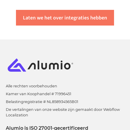
kunt u
neem contact met ons op
of
vraag een demo
aan
.
Laten we het over integraties hebben
Alle rechten voorbehouden
Kamer van Koophandel # 71996451
Belastingregistratie # NL858934565B01
De vertalingen van onze website zijn gemaakt door Webflow
Localization
Alumio is ISO 27001-gecertificeerd