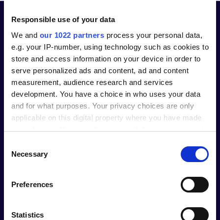
Responsible use of your data
We and
our 1022 partners
process your personal data,
e.g. your IP-number, using technology such as cookies to
store and access information on your device in order to
serve personalized ads and content, ad and content
Alumio-forum
measurement, audience research and services
development. You have a choice in who uses your data
Word lid van onze exclusieve Alumio-community
and for what purposes. Your privacy choices are only
om uw integratietraject te optimaliseren.
applicable on this digital property where you have made
your choices. You can change or withdraw your consent
any time from the Cookie Declaration or by clicking on
Consent
the Privacy trigger icon.
Necessary
Selection
If you allow, we would also like to:
Preferences
Collect information about your geographical location
which can be accurate to within several meters
Identify your device by actively scanning it for
Statistics