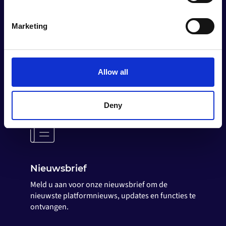
Contact opnemen met de
specific characteristics (fingerprinting)
klantenservice
Find out more about how your personal data is processed
Marketing
Neem contact op met onze
and set your preferences in the
details section
.
ondersteuningsspecialisten voor al uw
integratievragen en snelle oplossingen.
Alumio uses cookies on its website. A cookie is a small
text file that a web browser saves to your computer. You
Allow all
can block the use of cookies generally by changing your
browser settings accordingly. This could affect the
functioning of the website, however. We also use third-
Deny
party ad networks for advertising certain Alumio services
on the internet
Nieuwsbrief
Meld u aan voor onze nieuwsbrief om de
nieuwste platformnieuws, updates en functies te
ontvangen.