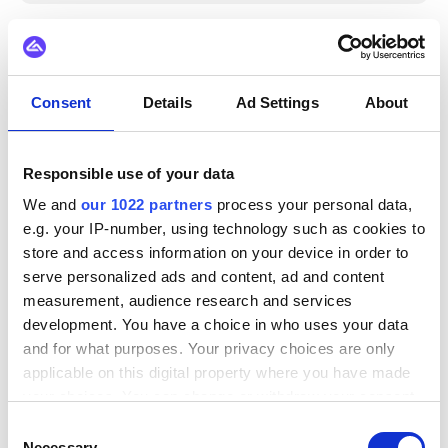
Consent
Details
Ad Settings
About
GEAVANCEERD: IMPLEMENTATIE
Voor gebruikers die klaar zijn om integratieworkflows te
Responsible use of your data
bouwen, te transformeren, te automatiseren en te
orkestreren met behulp van Alumio.
We and
our 1022 partners
process your personal data,
e.g. your IP-number, using technology such as cookies to
store and access information on your device in order to
serve personalized ads and content, ad and content
Je eerste integratie
measurement, audience research and services
opzetten
development. You have a choice in who uses your data
and for what purposes. Your privacy choices are only
Ervaar hoe de belangrijkste functies van Alumio
applicable on this digital property where you have made
samenkomen om u te helpen integraties eenvoudig
your choices. You can change or withdraw your consent
te maken. Bekijk een stapsgewijze handleiding
any time from the Cookie Declaration or by clicking on
Consent
voor het instellen van een basisverbinding,
the Privacy trigger icon.
Necessary