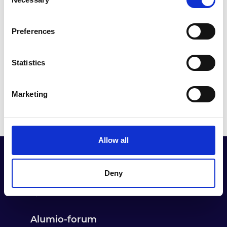
Selection
inkomende configuratie, uitgaande configuratie,
het gebruik van Transformers en het plannen van
If you allow, we would also like to:
gegevensstromen.
Preferences
Collect information about your geographical location
30 minuten
which can be accurate to within several meters
Cursus 6
Identify your device by actively scanning it for
Statistics
Geavanceerd
specific characteristics (fingerprinting)
Find out more about how your personal data is processed
Marketing
and set your preferences in the
details section
.
Alumio uses cookies on its website. A cookie is a small
text file that a web browser saves to your computer. You
Allow all
can block the use of cookies generally by changing your
browser settings accordingly. This could affect the
functioning of the website, however. We also use third-
Deny
party ad networks for advertising certain Alumio services
on the internet
Alumio-forum