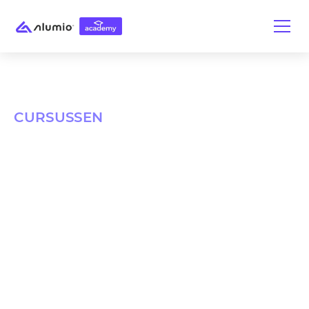
CURSUSSEN
Bepaal je koers met
Alumio
Begrijp integraties en de iPaaS. Beheers de
belangrijkste functies van Alumio. Ontwikkel
volledige integratieworkflows.